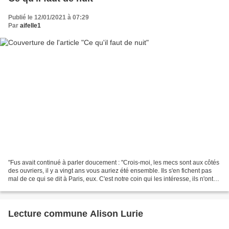
Publié le 12/01/2021 à 07:29
Par
aifelle1
"Fus avait continué à parler doucement : "Crois-moi, les mecs sont aux côtés
des ouvriers, il y a vingt ans vous auriez été ensemble. Ils s'en fichent pas
mal de ce qui se dit à Paris, eux. C'est notre coin qui les intéresse, ils n'ont
pas envie de le...
Lecture commune Alison Lurie