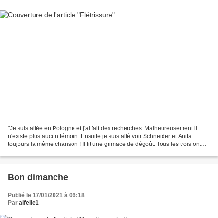
"Je suis allée en Pologne et j'ai fait des recherches. Malheureusement il
n'existe plus aucun témoin. Ensuite je suis allé voir Schneider et Anita :
toujours la même chanson ! Il fit une grimace de dégoût. Tous les trois ont
joué les imbéciles, ces vieux...
Bon dimanche
Publié le 17/01/2021 à 06:18
Par
aifelle1