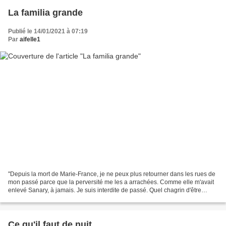
La familia grande
Publié le 14/01/2021 à 07:19
Par
aifelle1
"Depuis la mort de Marie-France, je ne peux plus retourner dans les rues de
mon passé parce que la perversité me les a arrachées. Comme elle m'avait
enlevé Sanary, à jamais. Je suis interdite de passé. Quel chagrin d'être
privée des souvenirs de son enfance,...
Ce qu'il faut de nuit