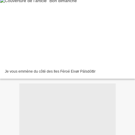
Je vous emmène du côté des Iles Féroé Eivør Pálsdóttir