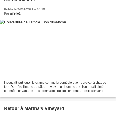
Publié le 24/01/2021 à 06:19
Par
aifelle1
Il pouvait tout jouer, le drame comme la comédie et on y croyait à chaque
fois. Derrière l'image du râleur, il y avait un homme que l'on aurait aimé
connaître davantage. Les hommages qui lui sont rendus cette semaine
montrent à quel point il était apprécié....
Retour à Martha's Vineyard