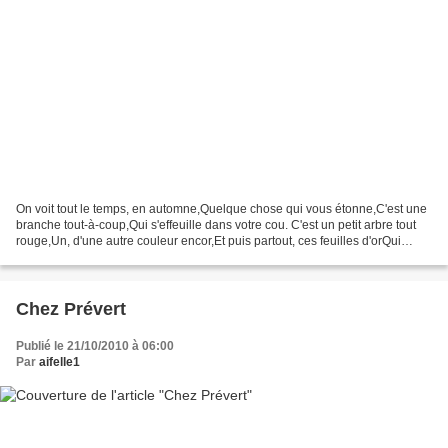
On voit tout le temps, en automne,Quelque chose qui vous étonne,C'est une
branche tout-à-coup,Qui s'effeuille dans votre cou. C'est un petit arbre tout
rouge,Un, d'une autre couleur encor,Et puis partout, ces feuilles d'orQui
tombent sans que rien ne...
Chez Prévert
Publié le 21/10/2010 à 06:00
Par
aifelle1