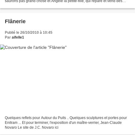
saurons pas grand chose et Angèle la petite-fille, qui répare et vend des
jouets anciens. Au début du roman,...
Flânerie
Publié le 26/10/2010 à 10:45
Par
aifelle1
Quelques reflets pour Autour du Puits .. Quelques sculptures et portes pour
Enitram ... Et pour terminer, l'exposition d'un maître-verrier, Jean-Claude
Novaro Le site de J.C. Novaro ici