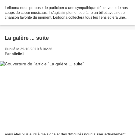
Leiloona nous propose de participer à une sympathique découverte de nos
coups de coeur musicaux. Il s'agit simplement de faire un billet avec notre
chanson favorite du moment, Leiloona collectera tous les liens et fera une
play-liste mensuelle, que nous...
La galère ... suite
Publié le 29/10/2010 à 06:26
Par
aifelle1
Vous êtes plusieurs à me signaler des difficultés pour laisser actuellement