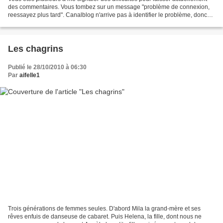
des commentaires. Vous tombez sur un message "problème de connexion,
reessayez plus tard". Canalblog n'arrive pas à identifier le problème, donc
encore moins à le résoudre. Sachez...
Les chagrins
Publié le 28/10/2010 à 06:30
Par
aifelle1
Trois générations de femmes seules. D'abord Mila la grand-mère et ses
rêves enfuis de danseuse de cabaret. Puis Helena, la fille, dont nous ne