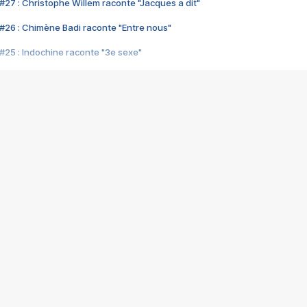
#27 : Christophe Willem raconte "Jacques a dit"
#26 : Chimène Badi raconte "Entre nous"
#25 : Indochine raconte "3e sexe"
#24 : Zaho raconte "C'est chelou"
#23 : Patrick Bruel raconte "Au café des délices"
#22 : Kyo raconte "Le chemin"
#21 : Nolwenn Leroy raconte "Cassé"
#20 : Patrick Hernandez raconte "Born to be alive"
#19 : Lorie raconte "Près de moi"
#18 : Michael Jones raconte "A nos actes manqués" (avec Jean-Jacque
#17 : Khaled raconte "Aïcha"
#16 : Corneille raconte "Parce qu'on vient de loin"
#15 : Indochine raconte "L'aventurier"