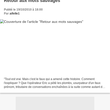
Retour aux mots sauvages
Publié le 19/10/2010 à 18:00
Par
aifelle1
"Tout est vrai. Mais c'est le faux qui a amené cette histoire. Comment
l'expliquer ? Que l'opérateur Eric a pété les plombs, usurpateur d'un faux
prénom, tributaire de conversations enchaînées à la suite comme autant de
mirages auditifs, spectateur d'écrans...