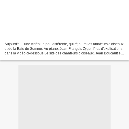
Aujourd'hui, une vidéo un peu différente, qui réjouira les amateurs d'oiseaux
et de la Baie de Somme. Au piano, Jean-François Zygel. Plus d'explications
dans la vidéo ci-dessous Le site des chanteurs d'oiseaux, Jean Boucault et
Johnny Rasse ici. Ils sont...