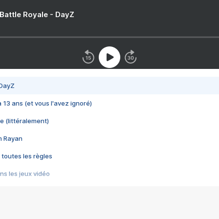
 Battle Royale - DayZ
 DayZ
 a 13 ans (et vous l'avez ignoré)
e (littéralement)
im Rayan
 toutes les règles
s les jeux vidéo
us choquant de Rockstar ? - Le scandale BULLY
e plus moche de Steam