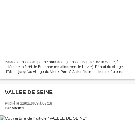
Balade dans la campagne normande, dans les boucles de la Seine, à la
lisière de la forêt de Brotonne (en allant vers le Havre). Départ du village
d'Aizier, jusqu'au village de Vieux-Port. A Aizier, "le trou d'homme" pierre
préhistorique, devant l'église...
VALLEE DE SEINE
Publié le 11/01/2009 à 07:18
Par
aifelle1