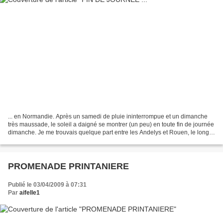
... en Normandie. Après un samedi de pluie ininterrompue et un dimanche
très maussade, le soleil a daigné se montrer (un peu) en toute fin de journée
dimanche. Je me trouvais quelque part entre les Andelys et Rouen, le long
de la vallée de la Seine. Auparavant,...
PROMENADE PRINTANIERE
Publié le 03/04/2009 à 07:31
Par
aifelle1