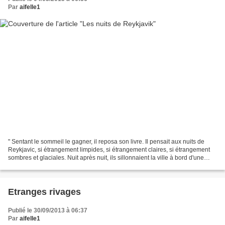
Par
aifelle1
" Sentant le sommeil le gagner, il reposa son livre. Il pensait aux nuits de
Reykjavic, si étrangement limpides, si étrangement claires, si étrangement
sombres et glaciales. Nuit après nuit, ils sillonnaient la ville à bord d'une
voiture de police et...
Etranges rivages
Publié le 30/09/2013 à 06:37
Par
aifelle1