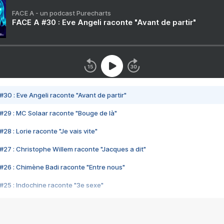
FACE A - un podcast Purecharts
FACE A #30 : Eve Angeli raconte "Avant de partir"
#30 : Eve Angeli raconte "Avant de partir"
#29 : MC Solaar raconte "Bouge de là"
28 : Lorie raconte "Je vais vite"
#27 : Christophe Willem raconte "Jacques a dit"
#26 : Chimène Badi raconte "Entre nous"
#25 : Indochine raconte "3e sexe"
#24 : Zaho raconte "C'est chelou"
#23 : Patrick Bruel raconte "Au café des délices"