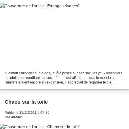
"Il aimait s'allonger sur le dos, la tête posée sur son sac, les yeux levés vers
les étoiles en méditant sur ces théories qui affirmaient que le monde et
l'univers étaient encore en expansion. Il appréciait de regarder le ciel
nocturne et son océan d'étoiles...
Chaos sur la toile
Publié le 21/11/2011 à 07:30
Par
aifelle1