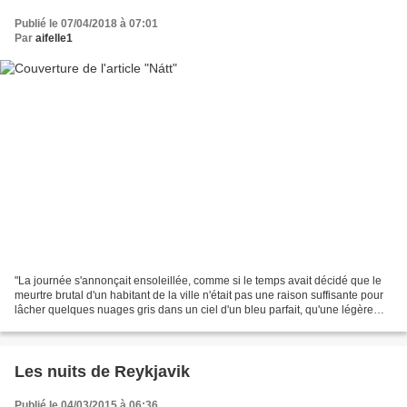
Publié le 07/04/2018 à 07:01
Par
aifelle1
"La journée s'annonçait ensoleillée, comme si le temps avait décidé que le
meurtre brutal d'un habitant de la ville n'était pas une raison suffisante pour
lâcher quelques nuages gris dans un ciel d'un bleu parfait, qu'une légère
brise ne parvenait pas...
Les nuits de Reykjavik
Publié le 04/03/2015 à 06:36