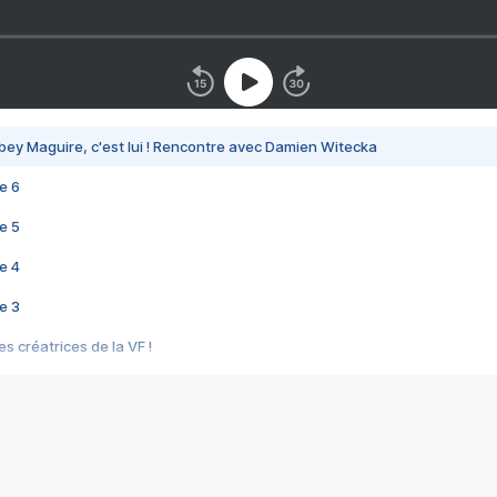
bey Maguire, c'est lui ! Rencontre avec Damien Witecka
e 6
e 5
e 4
e 3
s créatrices de la VF !
e 2
e 1
e Mektoub My Love arrive enfin ! Rencontre avec Shaïn Boumedine et Sal