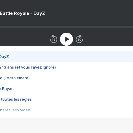
 Battle Royale - DayZ
 DayZ
 a 13 ans (et vous l'avez ignoré)
e (littéralement)
im Rayan
 toutes les règles
s les jeux vidéo
us choquant de Rockstar ? - Le scandale BULLY
e plus moche de Steam