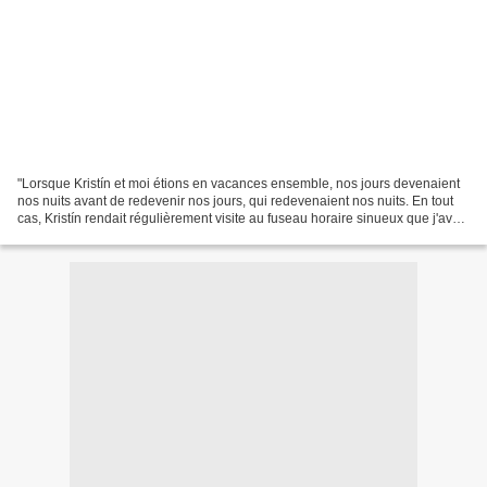
"Lorsque Kristín et moi étions en vacances ensemble, nos jours devenaient
nos nuits avant de redevenir nos jours, qui redevenaient nos nuits. En tout
cas, Kristín rendait régulièrement visite au fuseau horaire sinueux que j'avais
forgé. La fin de semaine,...