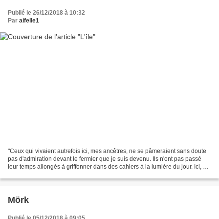
Publié le 26/12/2018 à 10:32
Par
aifelle1
"Ceux qui vivaient autrefois ici, mes ancêtres, ne se pâmeraient sans doute
pas d'admiration devant le fermier que je suis devenu. Ils n'ont pas passé
leur temps allongés à griffonner dans des cahiers à la lumière du jour. Ici, on
tricotait, on foulait...
Mörk
Publié le 05/12/2018 à 09:05