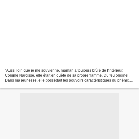
"Aussi loin que je me souvienne, maman a toujours brûlé de l'intérieur.
Comme Narcisse, elle était en quête de sa propre flamme. Du feu originel.
Dans ma jeunesse, elle possédait les pouvoirs caractéristiques du phénix.
Un oiseau millénaire qui bat des...