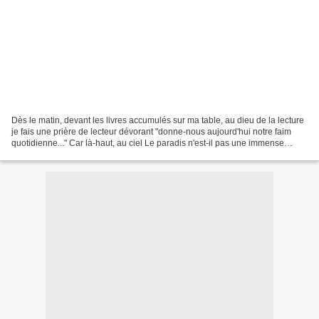
Dès le matin, devant les livres accumulés sur ma table, au dieu de la lecture
je fais une prière de lecteur dévorant "donne-nous aujourd'hui notre faim
quotidienne..." Car là-haut, au ciel Le paradis n'est-il pas une immense
bibliothèque ? Gaston Bachelard....