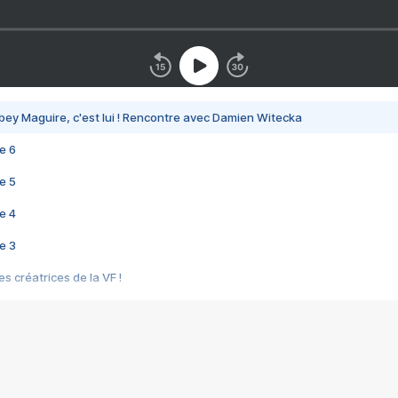
bey Maguire, c'est lui ! Rencontre avec Damien Witecka
e 6
e 5
e 4
e 3
s créatrices de la VF !
e 2
e 1
e Mektoub My Love arrive enfin ! Rencontre avec Shaïn Boumedine et Sal