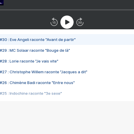
#30 : Eve Angeli raconte "Avant de partir"
#29 : MC Solaar raconte "Bouge de là"
28 : Lorie raconte "Je vais vite"
#27 : Christophe Willem raconte "Jacques a dit"
#26 : Chimène Badi raconte "Entre nous"
#25 : Indochine raconte "3e sexe"
#24 : Zaho raconte "C'est chelou"
#23 : Patrick Bruel raconte "Au café des délices"
#22 : Kyo raconte "Le chemin"