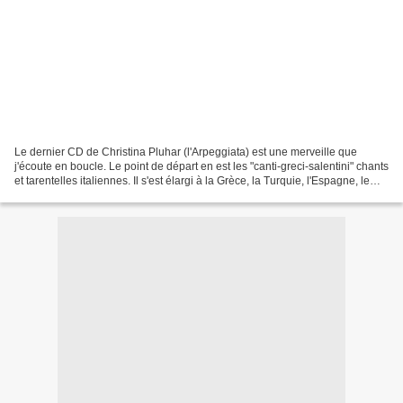
Le dernier CD de Christina Pluhar (l'Arpeggiata) est une merveille que
j'écoute en boucle. Le point de départ en est les "canti-greci-salentini" chants
et tarentelles italiennes. Il s'est élargi à la Grèce, la Turquie, l'Espagne, le
Portugal, avec les...