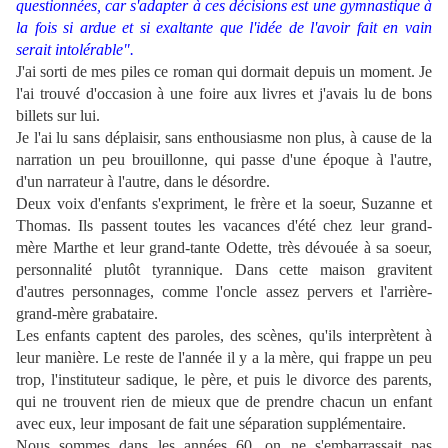
questionnées, car s'adapter à ces décisions est une gymnastique à
la fois si ardue et si exaltante que l'idée de l'avoir fait en vain
serait intolérable".
J'ai sorti de mes piles ce roman qui dormait depuis un moment. Je
l'ai trouvé d'occasion à une foire aux livres et j'avais lu de bons
billets sur lui.
Je l'ai lu sans déplaisir, sans enthousiasme non plus, à cause de la
narration un peu brouillonne, qui passe d'une époque à l'autre,
d'un narrateur à l'autre, dans le désordre.
Deux voix d'enfants s'expriment, le frère et la soeur, Suzanne et
Thomas. Ils passent toutes les vacances d'été chez leur grand-
mère Marthe et leur grand-tante Odette, très dévouée à sa soeur,
personnalité plutôt tyrannique. Dans cette maison gravitent
d'autres personnages, comme l'oncle assez pervers et l'arrière-
grand-mère grabataire.
Les enfants captent des paroles, des scènes, qu'ils interprètent à
leur manière. Le reste de l'année il y a la mère, qui frappe un peu
trop, l'instituteur sadique, le père, et puis le divorce des parents,
qui ne trouvent rien de mieux que de prendre chacun un enfant
avec eux, leur imposant de fait une séparation supplémentaire.
Nous sommes dans les années 60, on ne s'embarrassait pas