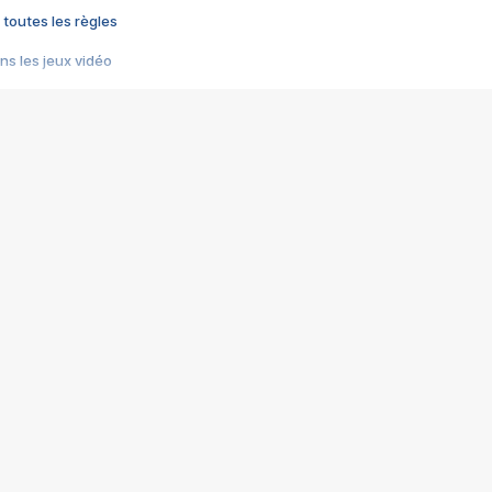
 toutes les règles
s les jeux vidéo
us choquant de Rockstar ? - Le scandale BULLY
e plus moche de Steam
du RÊVE tourne au CAUCHEMAR
pendant 8 heures
it… à tort
umiliés par un jeu vidéo
ire - Final Fantasy 8
ti un empire - Age of Empires
story DOFUS
tard, il crée l'un des pires jeux de tous les temps, MindsEye.