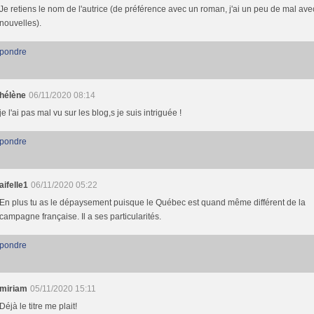
Je retiens le nom de l'autrice (de préférence avec un roman, j'ai un peu de mal ave
nouvelles).
pondre
hélène
06/11/2020 08:14
je l'ai pas mal vu sur les blog,s je suis intriguée !
pondre
aifelle1
06/11/2020 05:22
En plus tu as le dépaysement puisque le Québec est quand même différent de la
campagne française. Il a ses particularités.
pondre
miriam
05/11/2020 15:11
Déjà le titre me plait!