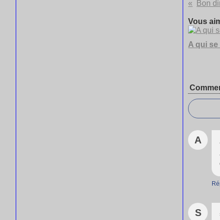
Bon d
Vous aim
A qui se 
Commen
A
Ré
S