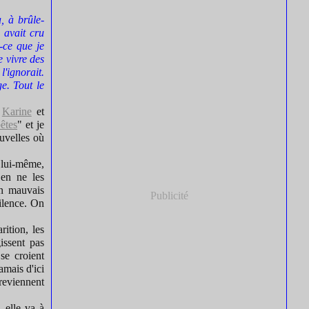
, à brûle-
 avait cru
t-ce que je
e vivre des
'ignorait.
e. Tout le
e
Karine
et
êtes
" et je
ouvelles où
r lui-même,
 en ne les
 un mauvais
Publicité
ilence. On
ition, les
issent pas
se croient
amais d'ici
reviennent
, elle va à