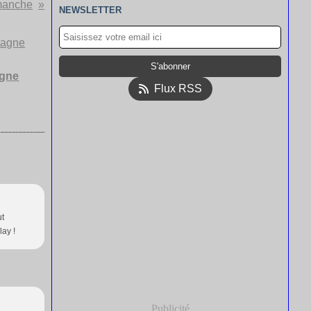
manche
NEWSLETTER
agne
Flux RSS
ut
lay !
Publicité