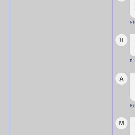
Ré
H
Ré
A
Ré
M