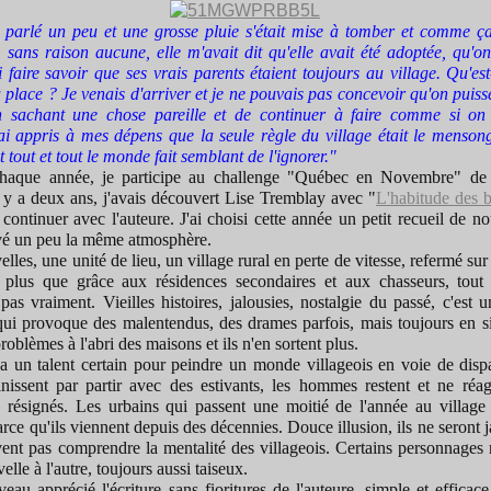
 parlé un peu et une grosse pluie s'était mise à tomber et comme ça
 sans raison aucune, elle m'avait dit qu'elle avait été adoptée, qu'on
 faire savoir que ses vrais parents étaient toujours au village. Qu'es
a place ? Je venais d'arriver et je ne pouvais pas concevoir qu'on puiss
 sachant une chose pareille et de continuer à faire comme si on l
'ai appris à mes dépens que la seule règle du village était le mensong
 tout et tout le monde fait semblant de l'ignorer."
aque année, je participe au challenge "Québec en Novembre" d
l y a deux ans, j'avais découvert Lise Tremblay avec "
L'habitude des b
 continuer avec l'auteure. J'ai choisi cette année un petit recueil de n
uvé un peu la même atmosphère.
lles, une unité de lieu, un village rural en perte de vitesse, refermé su
 plus que grâce aux résidences secondaires et aux chasseurs, tout
pas vraiment. Vieilles histoires, jalousies, nostalgie du passé, c'est
qui provoque des malentendus, des drames parfois, mais toujours en s
problèmes à l'abri des maisons et ils n'en sortent plus.
a un talent certain pour peindre un monde villageois en voie de dispar
nissent par partir avec des estivants, les hommes restent et ne réag
 résignés. Les urbains qui passent une moitié de l'année au village 
arce qu'ils viennent depuis des décennies. Douce illusion, ils ne seront j
vent pas comprendre la mentalité des villageois. Certains personnages 
elle à l'autre, toujours aussi taiseux.
veau apprécié l'écriture sans fioritures de l'auteure, simple et efficace