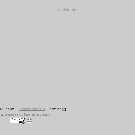
Publicité
lle1 à 06:59 -
Commentaires [
…
]
- Permalien [
#
]
es
,
challenge Québec en Novembre