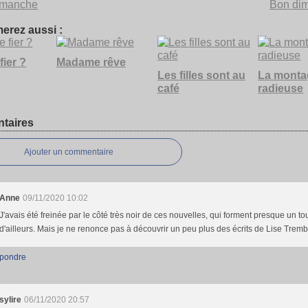
imanche
Bon di
erez aussi :
fier ?
Madame rêve
Les filles sont au
La mont
café
radieuse
taires
Ajouter un commentaire
Anne
09/11/2020 10:02
J'avais été freinée par le côté très noir de ces nouvelles, qui forment presque un to
d'ailleurs. Mais je ne renonce pas à découvrir un peu plus des écrits de Lise Tremb
pondre
sylire
06/11/2020 20:57