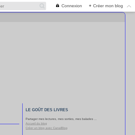
Connexion
+
Créer mon blog
LE GOÛT DES LIVRES
Partager mes lectures, mes sorties, mes balades ...
Accueil du blog
Créer un blog avec CanalBlog