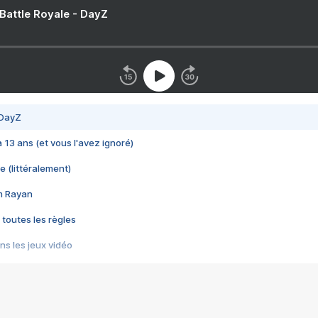
 Battle Royale - DayZ
 DayZ
 a 13 ans (et vous l'avez ignoré)
e (littéralement)
im Rayan
 toutes les règles
s les jeux vidéo
us choquant de Rockstar ? - Le scandale BULLY
e plus moche de Steam