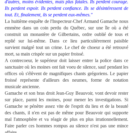
d'autres, moins évidentes, mais plus fatales. Ils perdent courage.
Ils perdent espoir. Ils perdent confiance. Ils se désintéressent de
tout. Et, finalement, ils se perdent eux-mêmes."
La huitième enquête de l'Inspecteur-Chef Armand Gamache nous
emmène dans un coin perdu du Québec, sur une île où a été
construit un monastère de Gilbertains, ordre oublié de tous et
replié sur lui-même. Dans ce lieu particulièrement paisible
survient malgré tout un crime. Le chef de choeur a été retrouvé
mort, sa main crispée sur un papier froissé.
A contrecoeur, le supérieur doit laisser entrer la police dans ce
sanctuaire où les moines ont fait voeu de silence, sauf pendant les
offices où s'élèvent de magnifiques chants grégoriens. Le papier
froissé représente d'ailleurs des neumes, forme de notation
musicale ancienne.
Gamache et son bras droit Jean-Guy Beauvoir, vont devoir rester
sur place, parmi les moines, pour mener les investigations. Si
Gamache se pénètre assez vite de l'esprit du lieu et de la beauté
des chants, il n'en est pas de même pour Beauvoir qui supporte
mal l'atmosphère et va réagir de plus en plus irrationnellement.
Faire parler ces hommes rompus au silence n'est pas une mince
affaire.