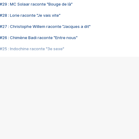
#29 : MC Solaar raconte "Bouge de là"
28 : Lorie raconte "Je vais vite"
#27 : Christophe Willem raconte "Jacques a dit"
#26 : Chimène Badi raconte "Entre nous"
#25 : Indochine raconte "3e sexe"
#24 : Zaho raconte "C'est chelou"
#23 : Patrick Bruel raconte "Au café des délices"
#22 : Kyo raconte "Le chemin"
#21 : Nolwenn Leroy raconte "Cassé"
#20 : Patrick Hernandez raconte "Born to be alive"
#19 : Lorie raconte "Près de moi"
#18 : Michael Jones raconte "A nos actes manqués" (avec Jean-Jacque
#17 : Khaled raconte "Aïcha"