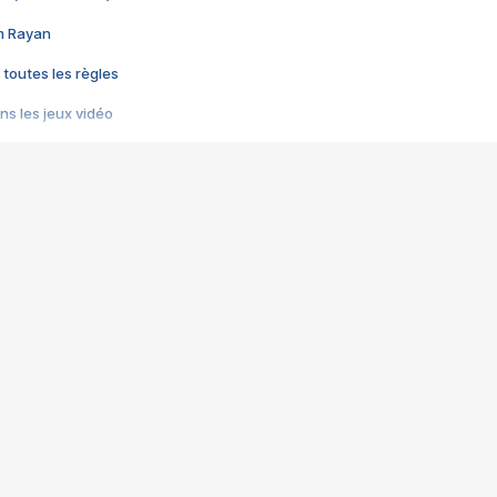
im Rayan
 toutes les règles
s les jeux vidéo
us choquant de Rockstar ? - Le scandale BULLY
e plus moche de Steam
du RÊVE tourne au CAUCHEMAR
pendant 8 heures
it… à tort
umiliés par un jeu vidéo
ire - Final Fantasy 8
ti un empire - Age of Empires
story DOFUS