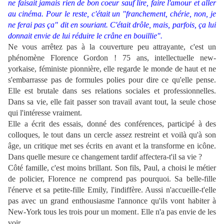
ne faisait jamais rien de bon coeur sauf lire, faire l'amour et aller
au cinéma. Pour le reste, c'était un "franchement, chérie, non, je
ne ferai pas ça" dit en souriant. C'était drôle, mais, parfois, ça lui
donnait envie de lui réduire le crâne en bouillie".
Ne vous arrêtez pas à la couverture peu attrayante, c'est un
phénomène Florence Gordon ! 75 ans, intellectuelle new-
yorkaise, féministe pionnière, elle regarde le monde de haut et ne
s'embarrasse pas de formules polies pour dire ce qu'elle pense.
Elle est brutale dans ses relations sociales et professionnelles.
Dans sa vie, elle fait passer son travail avant tout, la seule chose
qui l'intéresse vraiment.
Elle a écrit des essais, donné des conférences, participé à des
colloques, le tout dans un cercle assez restreint et voilà qu'à son
âge, un critique met ses écrits en avant et la transforme en icône.
Dans quelle mesure ce changement tardif affectera-t'il sa vie ?
Côté famille, c'est moins brillant. Son fils, Paul, a choisi le métier
de policier, Florence ne comprend pas pourquoi. Sa belle-fille
l'énerve et sa petite-fille Emily, l'indiffère. Aussi n'accueille-t'elle
pas avec un grand enthousiasme l'annonce qu'ils vont habiter à
New-York tous les trois pour un moment. Elle n'a pas envie de les
voir.