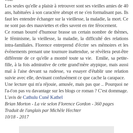
Les seules qu'elle a plaisir à retrouver sont ses vieilles amies de 40
ans, habituées à son caractère abrupt et ne s'en formalisant pas. Ils
faut les entendre échanger sur la vieillesse, la maladie, la mort. Ce
ne sont pas des mauviettes et elles savent en rire férocement.
Ce roman bourré d'humour brasse un certain nombre de thèmes,
le féminisme, la vieillesse, la maladie, la difficulté des relations
intra-familiales. Florence entreprend d'écrire ses mémoires et les
évènements prenant une tournure inattendue, se révèlera peut-être
différente de ce qu'elle a montré toute sa vie. Emilie, sa petite-
fille, à la fois admirative de cette grand'mère atypique, mais aussi
mal à l'aise devant sa rudesse, va essayer d'établir une relation
suivie avec elle, devinant confusément ce que cache la carapace.
Une lecture qui m'a réjouie, amusée, mais pas que .. Pourquoi ne
l'a-t'on pas vu davantage sur les blogs ce roman ? C'est dommage.
L'avis de
Cathulu
Cuné
Kathel
Brian Morton - La vie selon Florence Gordon - 360 pages
Traduit de l'anglais par Michèle Hechter
10/18 - 2017