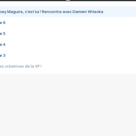
bey Maguire, c'est lui ! Rencontre avec Damien Witecka
e 6
e 5
e 4
e 3
s créatrices de la VF !
e 2
e 1
e Mektoub My Love arrive enfin ! Rencontre avec Shaïn Boumedine et Sal
i : après Toni en famille
elle réalise le bouleversant Dites lui que je l'aime
ais ! Rencontre autour de Vie privée de Rebecca Zlotowski