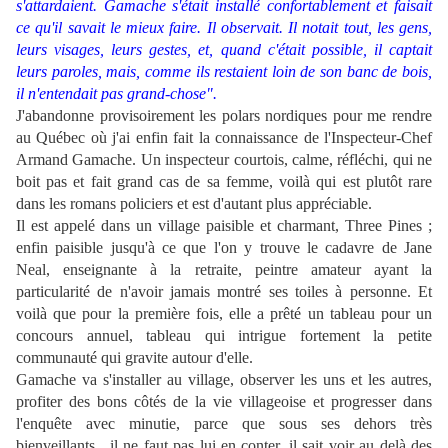
s'attardaient. Gamache s'était installé confortablement et faisait
ce qu'il savait le mieux faire. Il observait. Il notait tout, les gens,
leurs visages, leurs gestes, et, quand c'était possible, il captait
leurs paroles, mais, comme ils restaient loin de son banc de bois,
il n'entendait pas grand-chose".
J'abandonne provisoirement les polars nordiques pour me rendre
au Québec où j'ai enfin fait la connaissance de l'Inspecteur-Chef
Armand Gamache. Un inspecteur courtois, calme, réfléchi, qui ne
boit pas et fait grand cas de sa femme, voilà qui est plutôt rare
dans les romans policiers et est d'autant plus appréciable.
Il est appelé dans un village paisible et charmant, Three Pines ;
enfin paisible jusqu'à ce que l'on y trouve le cadavre de Jane
Neal, enseignante à la retraite, peintre amateur ayant la
particularité de n'avoir jamais montré ses toiles à personne. Et
voilà que pour la première fois, elle a prêté un tableau pour un
concours annuel, tableau qui intrigue fortement la petite
communauté qui gravite autour d'elle.
Gamache va s'installer au village, observer les uns et les autres,
profiter des bons côtés de la vie villageoise et progresser dans
l'enquête avec minutie, parce que sous ses dehors très
bienveillants , il ne faut pas lui en conter, il sait voir au delà des