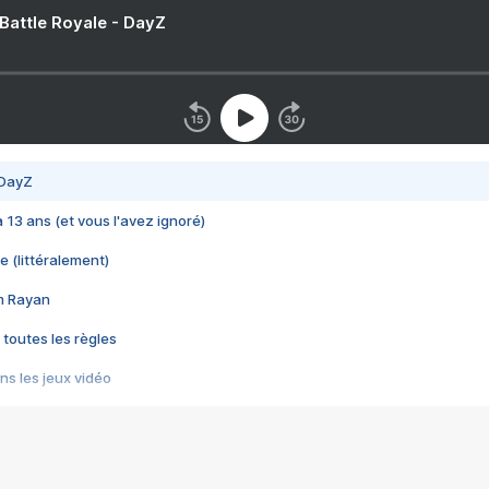
 Battle Royale - DayZ
 DayZ
 a 13 ans (et vous l'avez ignoré)
e (littéralement)
im Rayan
 toutes les règles
s les jeux vidéo
us choquant de Rockstar ? - Le scandale BULLY
e plus moche de Steam