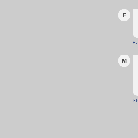
F
Ré
M
Ré