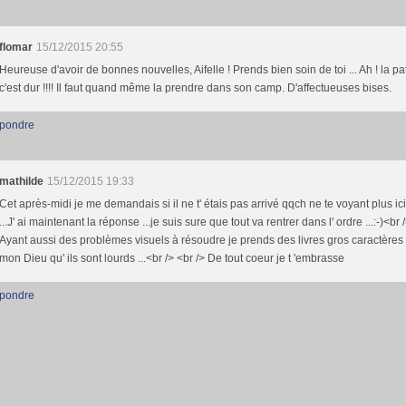
flomar
15/12/2015 20:55
Heureuse d'avoir de bonnes nouvelles, Aifelle ! Prends bien soin de toi ... Ah ! la pat
c'est dur !!!! Il faut quand même la prendre dans son camp. D'affectueuses bises.
pondre
mathilde
15/12/2015 19:33
Cet après-midi je me demandais si il ne t' étais pas arrivé qqch ne te voyant plus ici
...J' ai maintenant la réponse ...je suis sure que tout va rentrer dans l' ordre ...:-)<br 
Ayant aussi des problèmes visuels à résoudre je prends des livres gros caractères 
mon Dieu qu' ils sont lourds ...<br /> <br /> De tout coeur je t 'embrasse
pondre