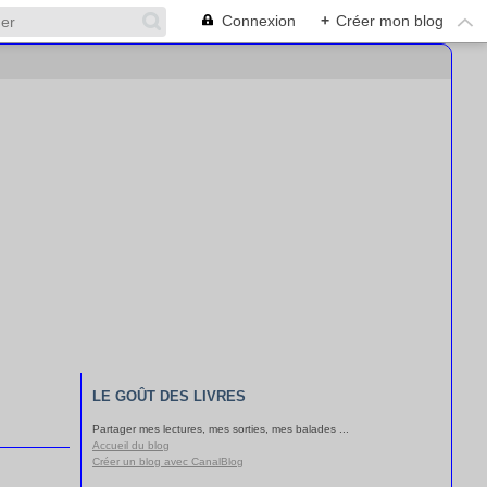
Connexion
+
Créer mon blog
LE GOÛT DES LIVRES
Partager mes lectures, mes sorties, mes balades ...
Accueil du blog
Créer un blog avec CanalBlog