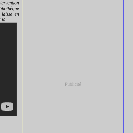
ntervention
ibliothèque
 laisse en
 là.
Publicité