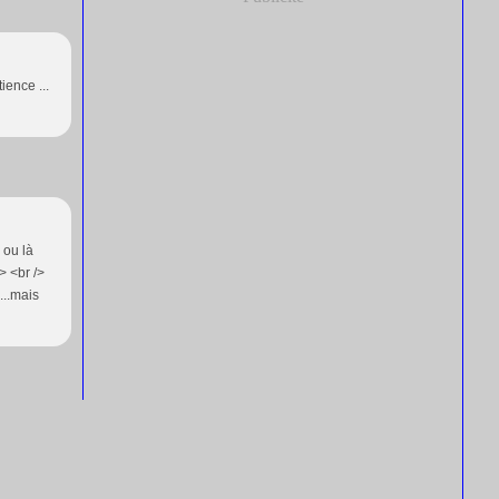
ience ...
 ou là
/> <br />
...mais