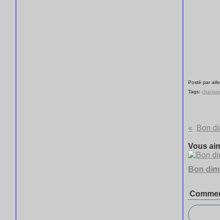
Posté par aife
Tags:
chanso
Bon d
Vous aim
Bon di
Commen