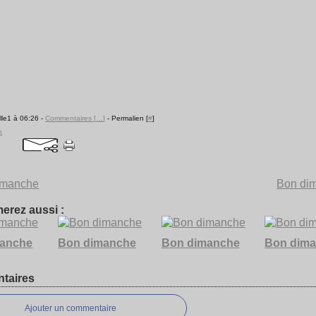
lle1 à 06:26 -
Commentaires [
…
]
- Permalien [
#
]
n
imanche
Bon di
erez aussi :
manche
Bon dimanche
Bon dimanche
Bon dim
taires
Ajouter un commentaire