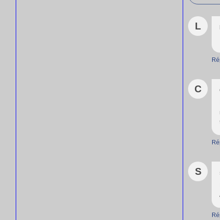
L
Ré
C
Ré
S
Ré