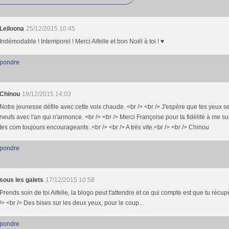
Leiloona
25/12/2015 10:45
Indémodable ! Intemporel ! Merci Aifelle et bon Noël à toi ! ♥
pondre
Chinou
19/12/2015 14:03
Notre jeunesse défile avec cette voix chaude. <br /> <br /> J'espère que tes yeux s
neufs avec l'an qui n'annonce. <br /> <br /> Merci Françoise pour ta fidélité à me su
tes com toujours encourageants .<br /> <br /> A très vite.<br /> <br /> Chinou
pondre
sous les galets
17/12/2015 10:58
Prends soin de toi Aifelle, la blogo peut t'attendre et ce qui compte est que tu récu
/> <br /> Des bises sur les deux yeux, pour le coup...
pondre