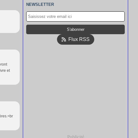
NEWSLETTER
Flux RSS
eront
ivre et
pères.<br
Publicité