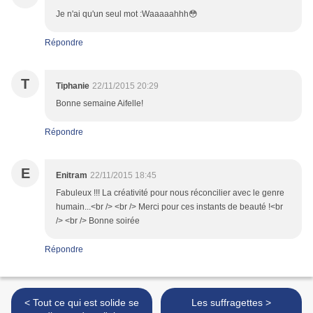
Je n'ai qu'un seul mot :Waaaaahhh😳
Répondre
T
Tiphanie
22/11/2015 20:29
Bonne semaine Aifelle!
Répondre
E
Enitram
22/11/2015 18:45
Fabuleux !!! La créativité pour nous réconcilier avec le genre
humain...<br /> <br /> Merci pour ces instants de beauté !<br
/> <br /> Bonne soirée
Répondre
< Tout ce qui est solide se
Les suffragettes >