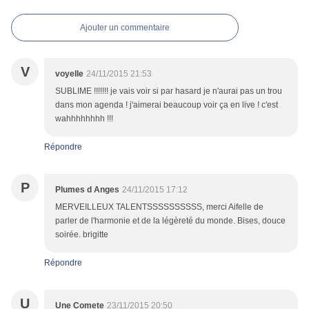
Ajouter un commentaire
V
voyelle
24/11/2015 21:53
SUBLIME !!!!!!! je vais voir si par hasard je n'aurai pas un trou
dans mon agenda ! j'aimerai beaucoup voir ça en live ! c'est
wahhhhhhhh !!!
Répondre
P
Plumes d Anges
24/11/2015 17:12
MERVEILLEUX TALENTSSSSSSSSSS, merci Aifelle de
parler de l'harmonie et de la légèreté du monde. Bises, douce
soirée. brigitte
Répondre
U
Une Comete
23/11/2015 20:50