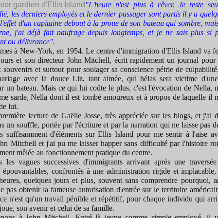
"L'heure n'est plus à rêver. Je reste se
ié, les derniers employés et le dernier passager sont partis il y a quelq
 l'effet d'un capitaine debout à la proue de son bateau qui sombre, mai
ne, j'ai déjà fait naufrage depuis longtemps, et je ne sais plus si p
nt ou délivrance".
es à New-York, en 1954. Le centre d'immigration d'Ellis Island va f
ours et son directeur John Mitchell, écrit rapidement un journal pour 
 souvenirs et surtout pour soulager sa conscience pétrie de culpabilité.
ariage avec la douce Liz, tant aimée, qui hélas sera victime d'un
 un bateau. Mais ce qui lui coûte le plus, c'est l'évocation de Nella,
e sarde, Nella dont il est tombé amoureux et à propos de laquelle il n
de lui.
remière lecture de Gaëlle Josse, très appréciée sur les blogs, et j'ai
 un souffle, portée par l'écriture et par la narration qui ne laisse pas d
is suffisamment d'éléments sur Ellis Island pour me sentir à l'aise a
hn Mitchell et j'ai pu me laisser happer sans difficulté par l'histoire 
ement mêlée au fonctionnement pratique du centre.
is les vagues successives d'immigrants arrivant après une traversé
 épouvantables, confrontés à une administration rigide et implacable, 
heures, quelques jours et plus, souvent sans comprendre pourquoi, a
ne pas obtenir la fameuse autorisation d'entrée sur le territoire américai
e n'est qu'un travail pénible et répétitif, pour chaque individu qui arri
joue, son avenir et celui de sa famille.
nons à John Mitchell. Entré là jeune comme simple employé, il v