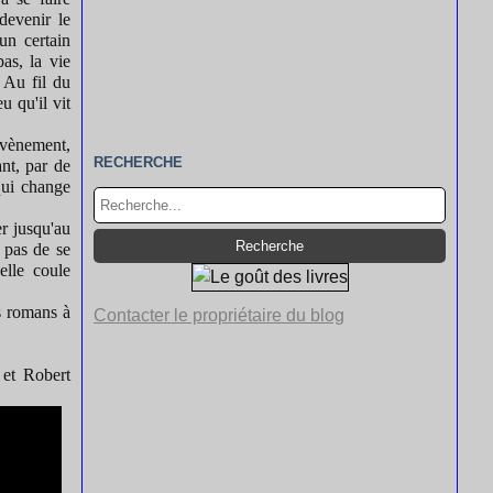
devenir le
un certain
pas, la vie
 Au fil du
 qu'il vit
 évènement,
RECHERCHE
ant, par de
qui change
er jusqu'au
 pas de se
elle coule
s romans à
Contacter le propriétaire du blog
 et Robert