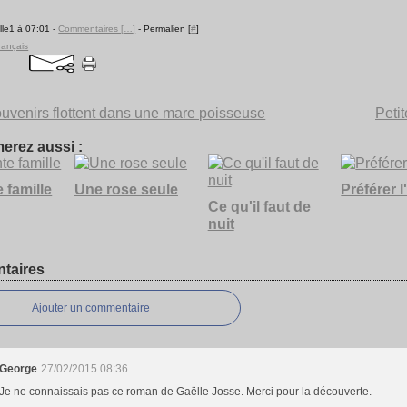
lle1 à 07:01 -
Commentaires [
…
]
- Permalien [
#
]
rançais
uvenirs flottent dans une mare poisseuse
Petit
erez aussi :
 famille
Une rose seule
Préférer l
Ce qu'il faut de
nuit
taires
Ajouter un commentaire
George
27/02/2015 08:36
Je ne connaissais pas ce roman de Gaëlle Josse. Merci pour la découverte.