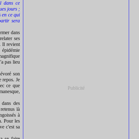
ul dans ce
ues jours ;
s en ce qui
artir sera
ermer dans
relater ses
 Il revient
e épidémie
 magnifique
'a pas lieu
 dévoré son
e repos. Je
vec ce que
Publicité
romanesque,
e dans des
retenus là
ngoissés à
n. Pour les
ve c'est sa
a se faire