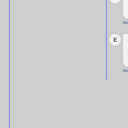
Ré
E
Ré