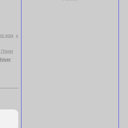
es voix
'hiver