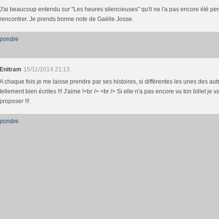
J'ai beaucoup entendu sur "Les heures silencieuses" qu'il ne l'a pas encore été pe
rencontrer. Je prends bonne note de Gaëlle Josse.
pondre
Enitram
15/11/2014 21:13
A chaque fois je me laisse prendre par ses histoires, si différentes les unes des aut
tellement bien écrites !!! J'aime !<br /> <br /> Si elle n'a pas encore vu ton billet je va
proposer !!!
pondre