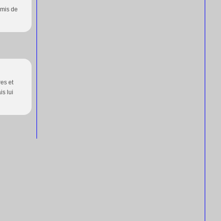
rmis de
res et
is lui