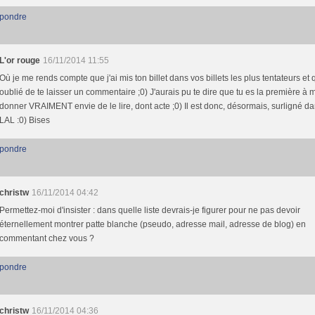
pondre
L'or rouge
16/11/2014 11:55
Où je me rends compte que j'ai mis ton billet dans vos billets les plus tentateurs et q
oublié de te laisser un commentaire ;0) J'aurais pu te dire que tu es la première à 
donner VRAIMENT envie de le lire, dont acte ;0) Il est donc, désormais, surligné d
LAL :0) Bises
pondre
christw
16/11/2014 04:42
Permettez-moi d'insister : dans quelle liste devrais-je figurer pour ne pas devoir
éternellement montrer patte blanche (pseudo, adresse mail, adresse de blog) en
commentant chez vous ?
pondre
christw
16/11/2014 04:36