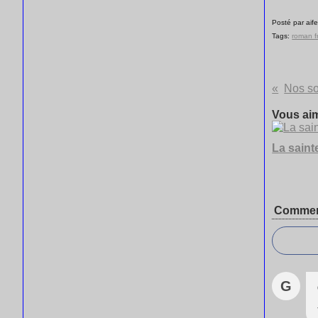
Posté par aife
Tags:
roman f
Nos so
Vous aim
La sainte
Commen
G