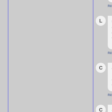
Ré
L
Ré
C
Ré
C