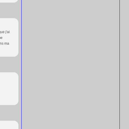
ue j'ai
me
ans ma