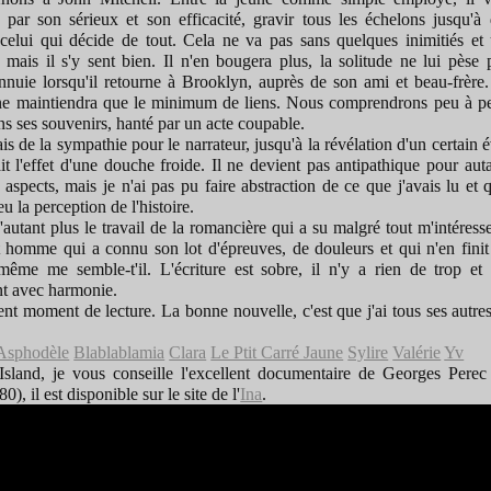
 par son sérieux et son efficacité, gravir tous les échelons jusqu'à 
, celui qui décide de tout. Cela ne va pas sans quelques inimitiés et 
 mais il s'y sent bien. Il n'en bougera plus, la solitude ne lui pèse 
ennuie lorsqu'il retourne à Brooklyn, auprès de son ami et beau-frère.
 ne maintiendra que le minimum de liens. Nous comprendrons peu à peu
ns ses souvenirs, hanté par un acte coupable.
ais de la sympathie pour le narrateur, jusqu'à la révélation d'un certain
it l'effet d'une douche froide. Il ne devient pas antipathique pour aut
spects, mais je n'ai pas pu faire abstraction de ce que j'avais lu et 
u la perception de l'histoire.
'autant plus le travail de la romancière qui a su malgré tout m'intéress
t homme qui a connu son lot d'épreuves, de douleurs et qui n'en finit
-même me semble-t'il. L'écriture est sobre, il n'y a rien de trop et 
t avec harmonie.
nt moment de lecture. La bonne nouvelle, c'est que j'ai tous ses autre
Asphodèle
Blablablamia
Clara
Le Ptit Carré Jaune
Sylire
Valérie
Yv
 Island, je vous conseille l'excellent documentaire de Georges Perec
), il est disponible sur le site de l'
Ina
.