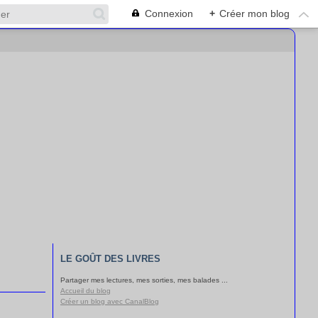
Connexion
+
Créer mon blog
LE GOÛT DES LIVRES
Partager mes lectures, mes sorties, mes balades ...
Accueil du blog
Créer un blog avec CanalBlog