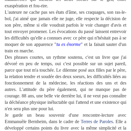
exaspération et fou-rire.
L'auteure ne cache pas ses états d'âme, ses craquages, son ras-le-
bol, j'ai aimé que jamais elle ne juge, elle respecte la décision de
son père, même si elle voudrait parfois le voir changer d'avis et
tout envoyer promener. Les évocations du passé laissent entrevoir
les difficultés qu'elle a connues avec ce père qui n'hésitait pas à se
moquer de son apparence "
tu es énorme
" et la faisait sauter d'un
train en marche.
Des phrases courtes, un rythme soutenu, c'est un livre que j'ai
dévoré en peu de temps, oui c'est possible sur un sujet pareil,
parce que tout m'a touchée. Le dilemne posé aux filles par le père,
la relation tendre et soudée des deux soeurs, les difficultés liées au
fonctionnement de la médecine, les réactions des uns et des
autres. L'attitude du père également, qui ne manque pas de
courage. 88 ans, une belle vie derrière lui, il ne veut pas connaître
la déchéance physique inéluctable qui l'attend et une existence qui
n'en sera plus une pour lui.
Je garde un beau souvenir d'une rencontre-lecture avec
Emmanuèle Bernheim, dans le cadre de
Terres de Paroles
. Elle a
développé certains points du livre avec la même simplicité et la