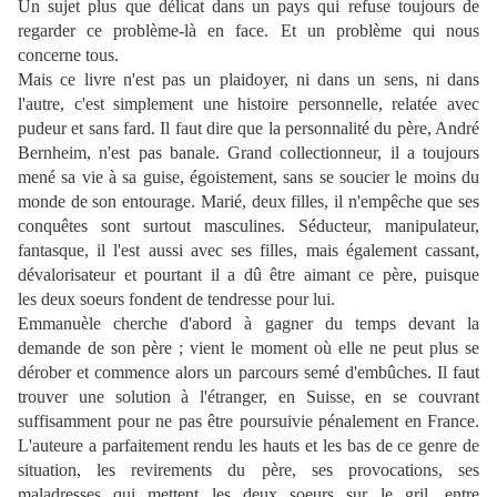
Un sujet plus que délicat dans un pays qui refuse toujours de
regarder ce problème-là en face. Et un problème qui nous
concerne tous.
Mais ce livre n'est pas un plaidoyer, ni dans un sens, ni dans
l'autre, c'est simplement une histoire personnelle, relatée avec
pudeur et sans fard. Il faut dire que la personnalité du père, André
Bernheim, n'est pas banale. Grand collectionneur, il a toujours
mené sa vie à sa guise, égoistement, sans se soucier le moins du
monde de son entourage. Marié, deux filles, il n'empêche que ses
conquêtes sont surtout masculines. Séducteur, manipulateur,
fantasque, il l'est aussi avec ses filles, mais également cassant,
dévalorisateur et pourtant il a dû être aimant ce père, puisque
les deux soeurs fondent de tendresse pour lui.
Emmanuèle cherche d'abord à gagner du temps devant la
demande de son père ; vient le moment où elle ne peut plus se
dérober et commence alors un parcours semé d'embûches. Il faut
trouver une solution à l'étranger, en Suisse, en se couvrant
suffisamment pour ne pas être poursuivie pénalement en France.
L'auteure a parfaitement rendu les hauts et les bas de ce genre de
situation, les revirements du père, ses provocations, ses
maladresses qui mettent les deux soeurs sur le gril, entre