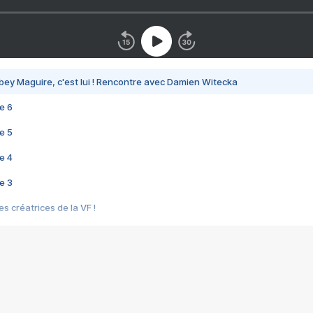
bey Maguire, c'est lui ! Rencontre avec Damien Witecka
e 6
e 5
e 4
e 3
s créatrices de la VF !
e 2
e 1
e Mektoub My Love arrive enfin ! Rencontre avec Shaïn Boumedine et Sal
i : après Toni en famille