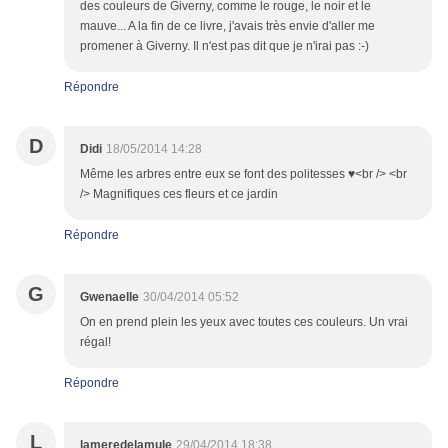
des couleurs de Giverny, comme le rouge, le noir et le
mauve... A la fin de ce livre, j'avais très envie d'aller me
promener à Giverny. Il n'est pas dit que je n'irai pas :-)
Répondre
D
Didi
18/05/2014 14:28
Même les arbres entre eux se font des politesses ♥<br /> <br
/> Magnifiques ces fleurs et ce jardin
Répondre
G
Gwenaelle
30/04/2014 05:52
On en prend plein les yeux avec toutes ces couleurs. Un vrai
régal!
Répondre
L
lameredelamule
29/04/2014 18:38