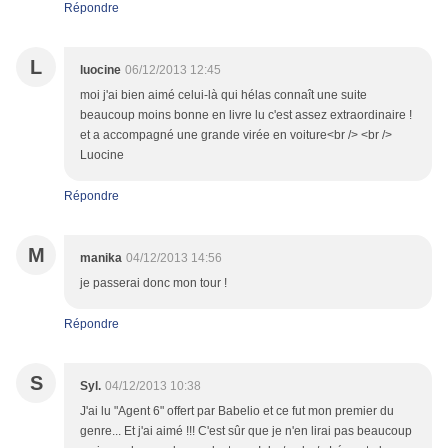
Répondre
L
luocine
06/12/2013 12:45
moi j'ai bien aimé celui-là qui hélas connaît une suite
beaucoup moins bonne en livre lu c'est assez extraordinaire !
et a accompagné une grande virée en voiture<br /> <br />
Luocine
Répondre
M
manika
04/12/2013 14:56
je passerai donc mon tour !
Répondre
S
Syl.
04/12/2013 10:38
J'ai lu "Agent 6" offert par Babelio et ce fut mon premier du
genre... Et j'ai aimé !!! C'est sûr que je n'en lirai pas beaucoup