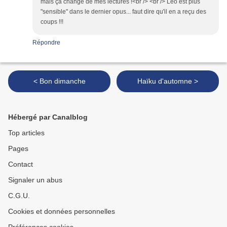
mais ça change de mes lectures !<br /> <br /> Léo est plus
"sensible" dans le dernier opus... faut dire qu'il en a reçu des
coups !!!
Répondre
< Bon dimanche
Haïku d'automne >
Hébergé par Canalblog
Top articles
Pages
Contact
Signaler un abus
C.G.U.
Cookies et données personnelles