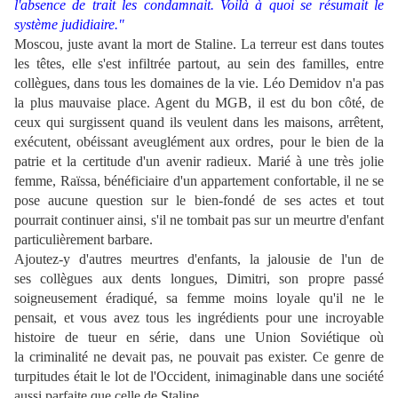
l'absence de trait les condamnait. Voilà à quoi se résumait le
système
judidiaire."
Moscou, juste avant la mort de Staline. La terreur est dans toutes
les têtes, elle s'est infiltrée partout, au sein des familles, entre
collègues, dans tous les domaines de la vie. Léo Demidov n'a pas
la plus mauvaise place. Agent du MGB, il est du bon côté, de
ceux qui surgissent quand ils veulent dans les maisons, arrêtent,
exécutent, obéissant aveuglément aux ordres, pour le bien de la
patrie et la certitude d'un avenir radieux. Marié à une très jolie
femme, Raïssa, bénéficiaire d'un appartement confortable, il ne se
pose aucune question sur le bien-fondé de ses actes et tout
pourrait continuer ainsi, s'il ne tombait pas sur un meurtre d'enfant
particulièrement barbare.
Ajoutez-y d'autres meurtres d'enfants, la jalousie de l'un de
ses collègues aux dents longues, Dimitri, son propre passé
soigneusement éradiqué, sa femme moins loyale qu'il ne le
pensait, et vous avez tous les ingrédients pour une incroyable
histoire de tueur en série, dans une Union Soviétique où
la criminalité ne devait pas, ne pouvait pas exister. Ce genre de
turpitudes était le lot de l'Occident, inimaginable dans une société
aussi parfaite que celle de Staline.