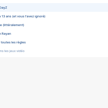
 DayZ
 a 13 ans (et vous l'avez ignoré)
e (littéralement)
im Rayan
 toutes les règles
s les jeux vidéo
us choquant de Rockstar ? - Le scandale BULLY
e plus moche de Steam
du RÊVE tourne au CAUCHEMAR
pendant 8 heures
it… à tort
umiliés par un jeu vidéo