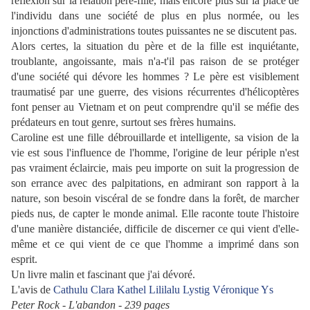
réflexion sur la relation père-fille, mais encore plus sur la place de
l'individu dans une société de plus en plus normée, ou les
injonctions d'administrations toutes puissantes ne se discutent pas.
Alors certes, la situation du père et de la fille est inquiétante,
troublante, angoissante, mais n'a-t'il pas raison de se protéger
d'une société qui dévore les hommes ? Le père est visiblement
traumatisé par une guerre, des visions récurrentes d'hélicoptères
font penser au Vietnam et on peut comprendre qu'il se méfie des
prédateurs en tout genre, surtout ses frères humains.
Caroline est une fille débrouillarde et intelligente, sa vision de la
vie est sous l'influence de l'homme, l'origine de leur périple n'est
pas vraiment éclaircie, mais peu importe on suit la progression de
son errance avec des palpitations, en admirant son rapport à la
nature, son besoin viscéral de se fondre dans la forêt, de marcher
pieds nus, de capter le monde animal. Elle raconte toute l'histoire
d'une manière distanciée, difficile de discerner ce qui vient d'elle-
même et ce qui vient de ce que l'homme a imprimé dans son
esprit.
Un livre malin et fascinant que j'ai dévoré.
L'avis de
Cathulu
Clara
Kathel
Lililalu
Lystig
Véronique
Ys
Peter Rock - L'abandon - 239 pages