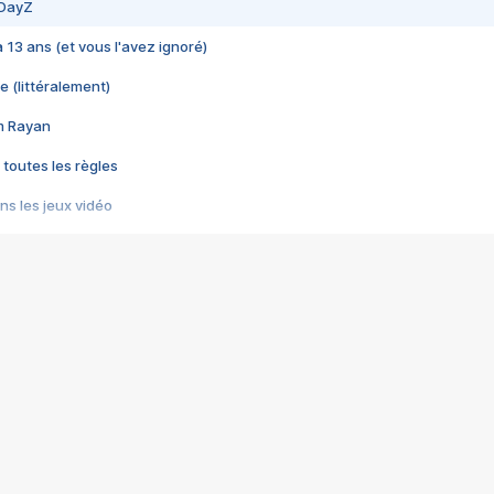
 DayZ
 a 13 ans (et vous l'avez ignoré)
e (littéralement)
im Rayan
 toutes les règles
s les jeux vidéo
us choquant de Rockstar ? - Le scandale BULLY
e plus moche de Steam
du RÊVE tourne au CAUCHEMAR
pendant 8 heures
it… à tort
umiliés par un jeu vidéo
ire - Final Fantasy 8