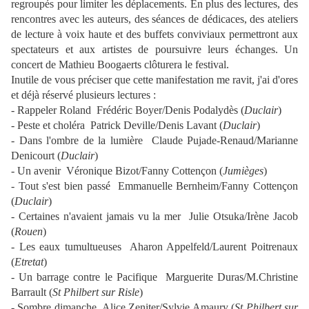
regroupés pour limiter les déplacements. En plus des lectures, des
rencontres avec les auteurs, des séances de dédicaces, des ateliers
de lecture à voix haute et des buffets conviviaux permettront aux
spectateurs et aux artistes de poursuivre leurs échanges. Un
concert de Mathieu Boogaerts clôturera le festival.
Inutile de vous préciser que cette manifestation me ravit, j'ai d'ores
et déjà réservé plusieurs lectures :
- Rappeler Roland Frédéric Boyer/Denis Podalydès (
Duclair
)
- Peste et choléra Patrick Deville/Denis Lavant (
Duclair
)
- Dans l'ombre de la lumière Claude Pujade-Renaud/Marianne
Denicourt (
Duclair
)
- Un avenir Véronique Bizot/Fanny Cottençon (
Jumièges
)
- Tout s'est bien passé Emmanuelle Bernheim/Fanny Cottençon
(
Duclair
)
- Certaines n'avaient jamais vu la mer Julie Otsuka/Irène Jacob
(
Rouen
)
- Les eaux tumultueuses Aharon Appelfeld/Laurent Poitrenaux
(
Etretat
)
- Un barrage contre le Pacifique Marguerite Duras/M.Christine
Barrault (
St Philbert sur Risle
)
- Sombre dimanche Alice Zeniter/Sylvie Amaury (
St Philbert sur