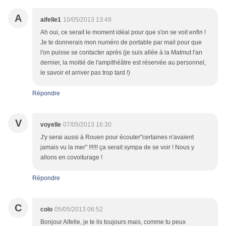
A
aifelle1
10/05/2013 13:49
Ah oui, ce serait le moment idéal pour que s'on se voit enfin !
Je te donnerais mon numéro de portable par mail pour que
l'on puisse se contacter après (je suis allée à la Matmut l'an
dernier, la moitié de l'ampithéâtre est réservée au personnel,
le savoir et arriver pas trop tard !)
Répondre
V
voyelle
07/05/2013 16:30
J'y serai aussi à Rouen pour écouter"certaines n'avaient
jamais vu la mer" !!!!!! ça serait sympa de se voir ! Nous y
allons en covoiturage !
Répondre
C
colo
05/05/2013 06:52
Bonjour Aifelle, je te lis toujours mais, comme tu peux