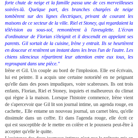
forte chute de neige et la famille passa une de ces merveilleuses
soirées-là. Quelque part, des branches chargées de neige
tombèrent sur des lignes électriques, privant de courant les
maisons de ce secteur de la ville. Riel et Stoney, qui regardaient la
télévision au sous-sol, remontèrent à l'aveuglette. L'écran
d'ordinateur de Florian s'éteignit et il descendit en appelant ses
parents. Gil sortait de la cuisine, Irène y entrait. Ils se heurtèrent
en douceur et restèrent un instant dans les bras l'un de l'autre. Les
chiens silencieux répartirent leur attention entre eux tous, les
regroupant dans une pièce."
Irène et Gil. Un couple au bord de l'implosion. Elle est écrivain,
lui est peintre. Il a acquis une certaine notoriété en ne peignant
qu'elle dans des poses impudiques, voire scabreuses. Ils ont trois
enfants, Florian, Riel et Stoney, inquiets et malheureux du climat
qui règne à la maison. Lorsque l'histoire commence, Irène vient
de s'apercevoir que Gil lit son journal intime, un agenda rouge, en
cachette,. Elle entame un nouveau journal, un carnet bleu, qu'elle
dissimule dans un coffre. Et dans l'agenda rouge, elle écrit ce
qui est susceptible de le mettre en colère et le poussera peut-être à
accepter qu'elle le quitte.