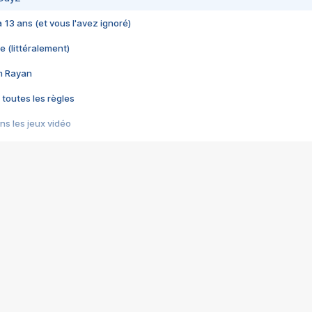
 a 13 ans (et vous l'avez ignoré)
e (littéralement)
im Rayan
 toutes les règles
s les jeux vidéo
us choquant de Rockstar ? - Le scandale BULLY
e plus moche de Steam
du RÊVE tourne au CAUCHEMAR
pendant 8 heures
it… à tort
umiliés par un jeu vidéo
ire - Final Fantasy 8