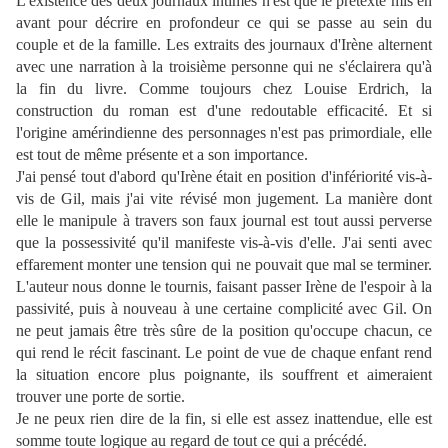
L'existence des deux journaux intimes n'est que le prétexte mis en
avant pour décrire en profondeur ce qui se passe au sein du
couple et de la famille. Les extraits des journaux d'Irène alternent
avec une narration à la troisième personne qui ne s'éclairera qu'à
la fin du livre. Comme toujours chez Louise Erdrich, la
construction du roman est d'une redoutable efficacité. Et si
l'origine amérindienne des personnages n'est pas primordiale, elle
est tout de même présente et a son importance.
J'ai pensé tout d'abord qu'Irène était en position d'infériorité vis-à-
vis de Gil, mais j'ai vite révisé mon jugement. La manière dont
elle le manipule à travers son faux journal est tout aussi perverse
que la possessivité qu'il manifeste vis-à-vis d'elle. J'ai senti avec
effarement monter une tension qui ne pouvait que mal se terminer.
L'auteur nous donne le tournis, faisant passer Irène de l'espoir à la
passivité, puis à nouveau à une certaine complicité avec Gil. On
ne peut jamais être très sûre de la position qu'occupe chacun, ce
qui rend le récit fascinant. Le point de vue de chaque enfant rend
la situation encore plus poignante, ils souffrent et aimeraient
trouver une porte de sortie.
Je ne peux rien dire de la fin, si elle est assez inattendue, elle est
somme toute logique au regard de tout ce qui a précédé.