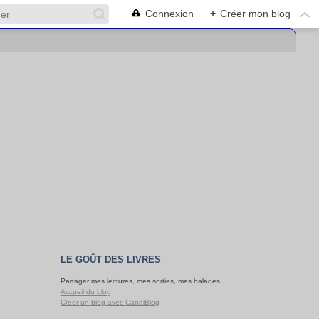
Connexion
+
Créer mon blog
LE GOÛT DES LIVRES
Partager mes lectures, mes sorties, mes balades ...
Accueil du blog
Créer un blog avec CanalBlog