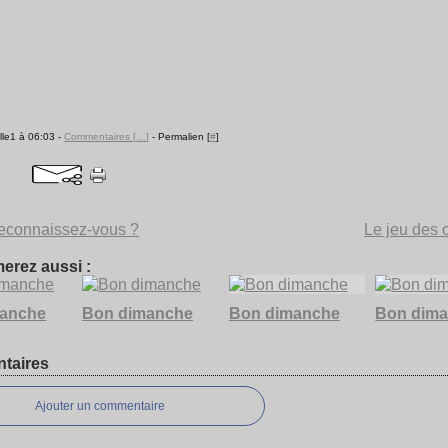
lle1 à 06:03 -
Commentaires [
…
]
- Permalien [
#
]
econnaissez-vous ?
Le jeu des
erez aussi :
manche
Bon dimanche
Bon dimanche
Bon dim
taires
Ajouter un commentaire