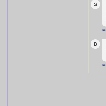
S
Ré
B
Ré