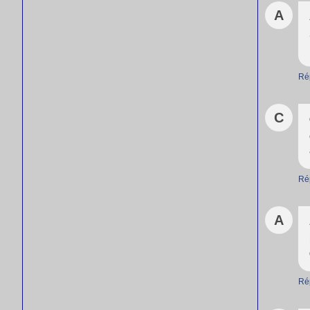
A
Ré
C
Ré
A
Ré