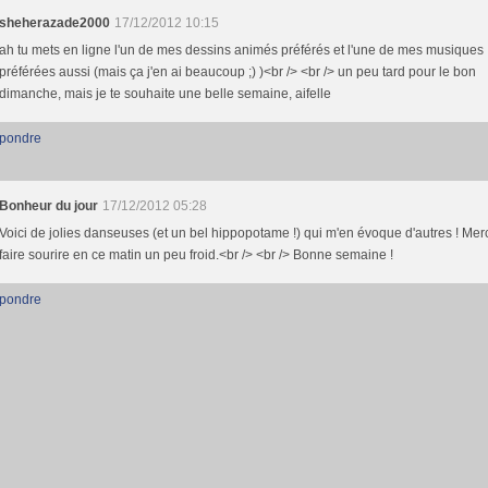
sheherazade2000
17/12/2012 10:15
ah tu mets en ligne l'un de mes dessins animés préférés et l'une de mes musiques
préférées aussi (mais ça j'en ai beaucoup ;) )<br /> <br /> un peu tard pour le bon
dimanche, mais je te souhaite une belle semaine, aifelle
pondre
Bonheur du jour
17/12/2012 05:28
Voici de jolies danseuses (et un bel hippopotame !) qui m'en évoque d'autres ! Mer
faire sourire en ce matin un peu froid.<br /> <br /> Bonne semaine !
pondre