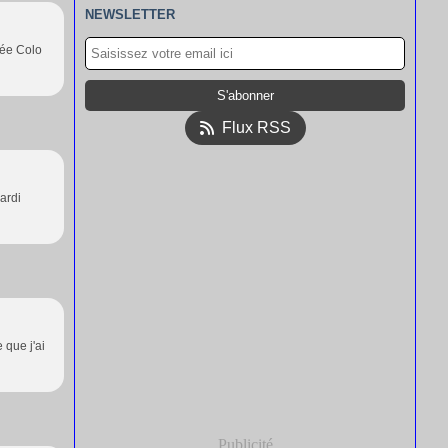
NEWSLETTER
née Colo
Flux RSS
mardi
 que j'ai
Publicité