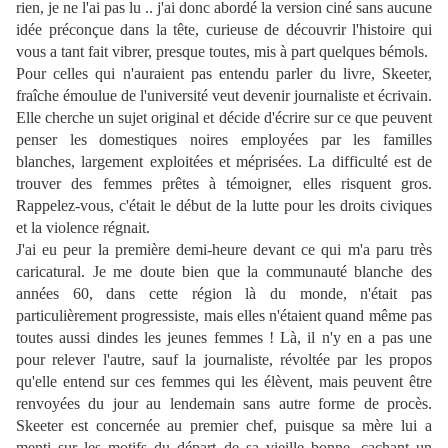
rien, je ne l'ai pas lu .. j'ai donc abordé la version ciné sans aucune
idée préconçue dans la tête, curieuse de découvrir l'histoire qui
vous a tant fait vibrer, presque toutes, mis à part quelques bémols.
Pour celles qui n'auraient pas entendu parler du livre, Skeeter,
fraîche émoulue de l'université veut devenir journaliste et écrivain.
Elle cherche un sujet original et décide d'écrire sur ce que peuvent
penser les domestiques noires employées par les familles
blanches, largement exploitées et méprisées. La difficulté est de
trouver des femmes prêtes à témoigner, elles risquent gros.
Rappelez-vous, c'était le début de la lutte pour les droits civiques
et la violence régnait.
J'ai eu peur la première demi-heure devant ce qui m'a paru très
caricatural. Je me doute bien que la communauté blanche des
années 60, dans cette région là du monde, n'était pas
particulièrement progressiste, mais elles n'étaient quand même pas
toutes aussi dindes les jeunes femmes ! Là, il n'y en a pas une
pour relever l'autre, sauf la journaliste, révoltée par les propos
qu'elle entend sur ces femmes qui les élèvent, mais peuvent être
renvoyées du jour au lendemain sans autre forme de procès.
Skeeter est concernée au premier chef, puisque sa mère lui a
menti sur les motifs du départ de sa vieille bonne, cachant un