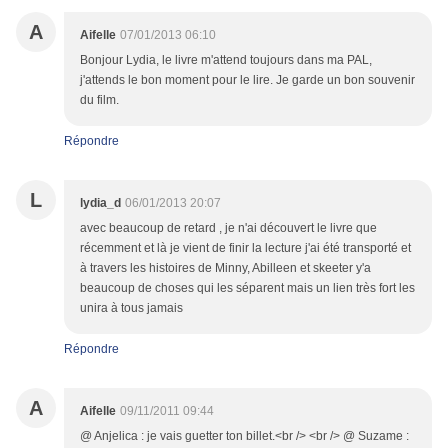
A
Aifelle
07/01/2013 06:10
Bonjour Lydia, le livre m'attend toujours dans ma PAL,
j'attends le bon moment pour le lire. Je garde un bon souvenir
du film.
Répondre
L
lydia_d
06/01/2013 20:07
avec beaucoup de retard , je n'ai découvert le livre que
récemment et là je vient de finir la lecture j'ai été transporté et
à travers les histoires de Minny, Abilleen et skeeter y'a
beaucoup de choses qui les séparent mais un lien très fort les
unira à tous jamais
Répondre
A
Aifelle
09/11/2011 09:44
@ Anjelica : je vais guetter ton billet.<br /> <br /> @ Suzame :