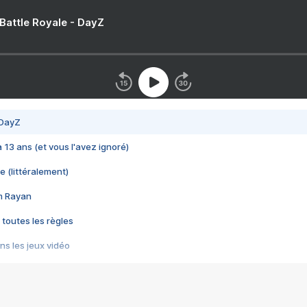
 Battle Royale - DayZ
 DayZ
 a 13 ans (et vous l'avez ignoré)
e (littéralement)
im Rayan
 toutes les règles
s les jeux vidéo
us choquant de Rockstar ? - Le scandale BULLY
e plus moche de Steam