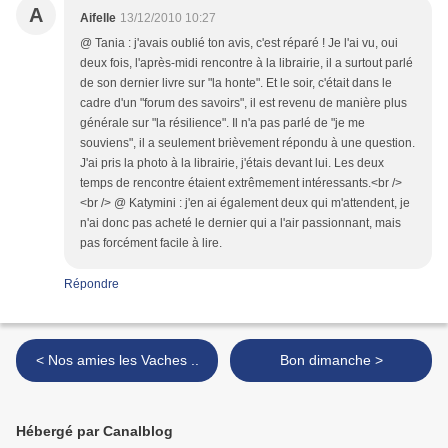
A
Aifelle
13/12/2010 10:27
@ Tania : j'avais oublié ton avis, c'est réparé ! Je l'ai vu, oui
deux fois, l'après-midi rencontre à la librairie, il a surtout parlé
de son dernier livre sur "la honte". Et le soir, c'était dans le
cadre d'un "forum des savoirs", il est revenu de manière plus
générale sur "la résilience". Il n'a pas parlé de "je me
souviens", il a seulement brièvement répondu à une question.
J'ai pris la photo à la librairie, j'étais devant lui. Les deux
temps de rencontre étaient extrêmement intéressants.<br />
<br /> @ Katymini : j'en ai également deux qui m'attendent, je
n'ai donc pas acheté le dernier qui a l'air passionnant, mais
pas forcément facile à lire.
Répondre
< Nos amies les Vaches ..
Bon dimanche >
Hébergé par Canalblog