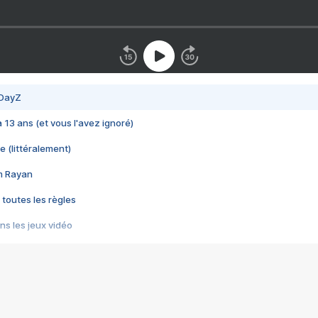
 DayZ
 a 13 ans (et vous l'avez ignoré)
e (littéralement)
im Rayan
 toutes les règles
s les jeux vidéo
us choquant de Rockstar ? - Le scandale BULLY
e plus moche de Steam
du RÊVE tourne au CAUCHEMAR