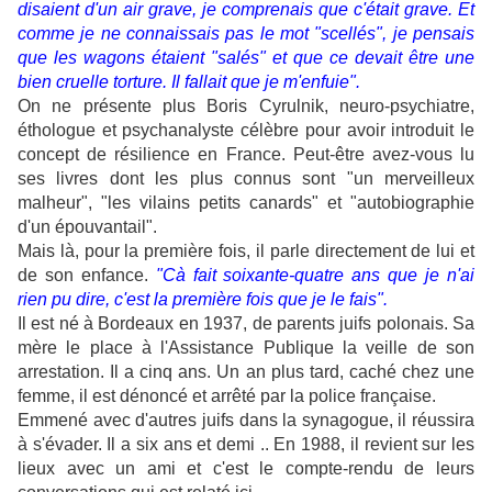
disaient d'un air grave, je comprenais que c'était grave. Et
comme je ne connaissais pas le mot "scellés", je pensais
que les wagons étaient "salés" et que ce devait être une
bien cruelle torture. Il fallait que je m'enfuie".
On ne présente plus Boris Cyrulnik, neuro-psychiatre,
éthologue et psychanalyste célèbre pour avoir introduit le
concept de résilience en France. Peut-être avez-vous lu
ses livres dont les plus connus sont "un merveilleux
malheur", "les vilains petits canards" et "autobiographie
d'un épouvantail".
Mais là, pour la première fois, il parle directement de lui et
de son enfance.
"Cà fait soixante-quatre ans que je n'ai
rien pu dire, c'est la première fois que je le fais".
Il est né à Bordeaux en 1937, de parents juifs polonais. Sa
mère le place à l'Assistance Publique la veille de son
arrestation. Il a cinq ans. Un an plus tard, caché chez une
femme, il est dénoncé et arrêté par la police française.
Emmené avec d'autres juifs dans la synagogue, il réussira
à s'évader. Il a six ans et demi .. En 1988, il revient sur les
lieux avec un ami et c'est le compte-rendu de leurs