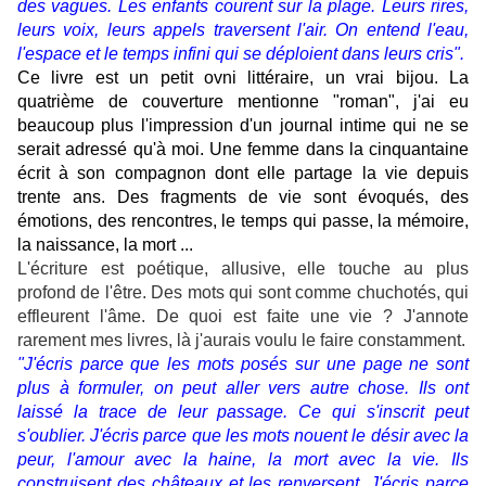
des vagues. Les enfants courent sur la plage. Leurs rires,
leurs voix, leurs appels traversent l'air. On entend l'eau,
l'espace et le temps infini qui se déploient dans leurs cris".
Ce livre est un petit ovni littéraire, un vrai bijou. La
quatrième de couverture mentionne "roman", j'ai eu
beaucoup plus l'impression d'un journal intime qui ne se
serait adressé qu'à moi. Une femme dans la cinquantaine
écrit à son compagnon dont elle partage la vie depuis
trente ans. Des fragments de vie sont évoqués, des
émotions, des rencontres, le temps qui passe, la mémoire,
la naissance, la mort ...
L'écriture est poétique, allusive, elle touche au plus
profond de l'être. Des mots qui sont comme chuchotés, qui
effleurent l'âme. De quoi est faite une vie ? J'annote
rarement mes livres, là j'aurais voulu le faire constamment.
"J'écris parce que les mots posés sur une page ne sont
plus à formuler, on peut aller vers autre chose. Ils ont
laissé la trace de leur passage. Ce qui s'inscrit peut
s'oublier. J'écris parce que les mots nouent le désir avec la
peur, l'amour avec la haine, la mort avec la vie. Ils
construisent des châteaux et les renversent. J'écris parce