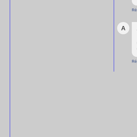
Ré
A
Ré