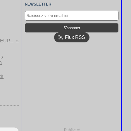
NEWSLETTER
Flux RSS
EUR ..
th
Publicité