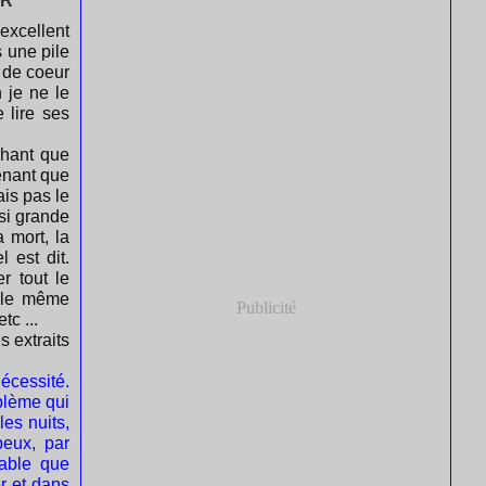
ER
excellent
s une pile
p de coeur
n je ne le
 lire ses
chant que
tenant que
ais pas le
ssi grande
a mort, la
l est dit.
er tout le
s le même
Publicité
tc ...
s extraits
écessité.
blème qui
les nuits,
peux, par
yable que
r et dans