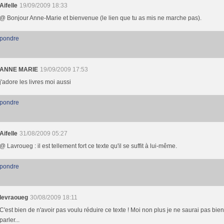
Aifelle
19/09/2009 18:33
@ Bonjour Anne-Marie et bienvenue (le lien que tu as mis ne marche pas).
pondre
ANNE MARIE
19/09/2009 17:53
j'adore les livres moi aussi
pondre
Aifelle
31/08/2009 05:27
@ Lavroueg : il est tellement fort ce texte qu'il se suffit à lui-même.
pondre
levraoueg
30/08/2009 18:11
C'est bien de n'avoir pas voulu réduire ce texte ! Moi non plus je ne saurai pas bie
parler...