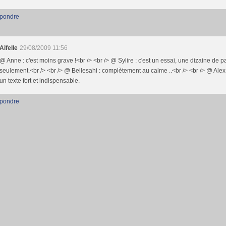
pondre
Aifelle
29/08/2009 11:56
@ Anne : c'est moins grave !<br /> <br /> @ Sylire : c'est un essai, une dizaine de 
seulement.<br /> <br /> @ Bellesahi : complètement au calme ..<br /> <br /> @ Alex 
un texte fort et indispensable.
pondre