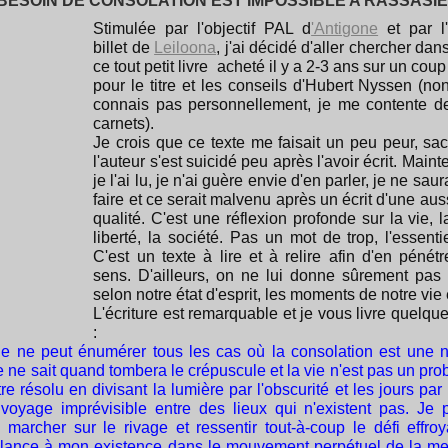
BESOIN DE CONSOLATION EST IMPOSSIBLE A RASSASI
Stimulée par l'objectif PAL d
'Antigone
et par l'
billet de
Leiloona
, j'ai décidé d'aller chercher dan
ce tout petit livre acheté il y a 2-3 ans sur un cou
pour le titre et les conseils d'Hubert Nyssen (no
connais pas personnellement, je me contente de
carnets).
Je crois que ce texte me faisait un peu peur, sa
l'auteur s'est suicidé peu après l'avoir écrit. Main
je l'ai lu, je n'ai guère envie d'en parler, je ne saur
faire et ce serait malvenu après un écrit d'une au
qualité. C'est une réflexion profonde sur la vie, l
liberté, la société. Pas un mot de trop, l'essentie
C'est un texte à lire et à relire afin d'en pénétr
sens. D'ailleurs, on ne lui donne sûrement pa
selon notre état d'esprit, les moments de notre vie e
L'écriture est remarquable et je vous livre quelque
:
e ne peut énumérer tous les cas où la consolation est une n
 ne sait quand tombera le crépuscule et la vie n'est pas un pro
re résolu en divisant la lumière par l'obscurité et les jours par 
 voyage imprévisible entre des lieux qui n'existent pas. Je 
 marcher sur le rivage et ressentir tout-à-coup le défi effro
té lance à mon existence dans le mouvement perpétuel de la me