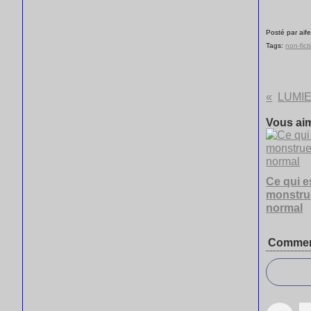
Posté par aife
Tags:
non-fict
LUMI
Vous aim
Ce qui e
monstru
normal
Commen