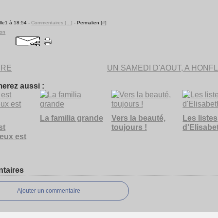
lle1 à 18:54 -
Commentaires [
…
]
- Permalien [
#
]
ion
ERE
UN SAMEDI D'AOUT, A HONFL
erez aussi :
La familia grande
Vers la beauté,
Les listes
st
toujours !
d'Elisabe
eux est
taires
Ajouter un commentaire