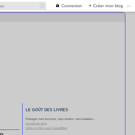
Connexion
+
Créer mon blog
LE GOÛT DES LIVRES
Partager mes lectures, mes sorties, mes balades ...
Accueil du blog
Créer un blog avec CanalBlog