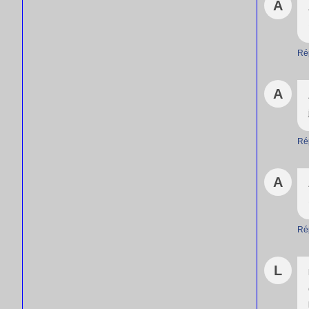
A
Ré
A
Ré
A
Ré
L