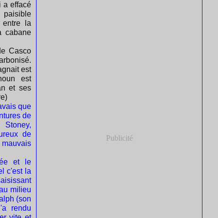
 a effacé
 paisible
entre la
a cabane
 de Casco
arbonisé.
agnait est
houn est
an et ses
re)
avais que
entures de
 Stoney,
ureux de
Publicité
 mauvais
ée et le
l c'est la
saisissant
au milieu
Ralph (son
'a rendu
r vite et