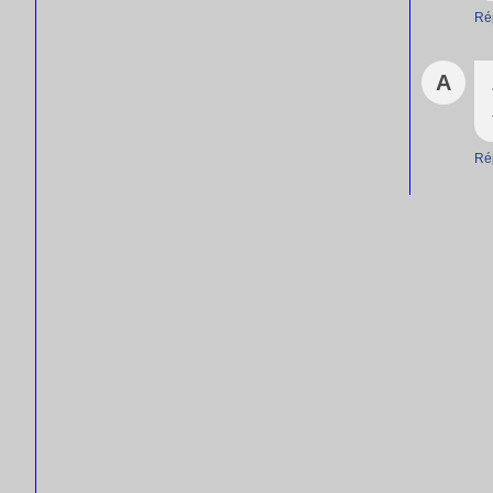
Ré
A
Ré