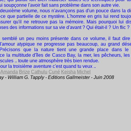
ui soupçonne l'avoir fait sans problème dans son autre vie.
deuxième volume, nous n'avançons pas d'un pouce dans la di
-ce que partielle de ce mystère. L'homme en gris lui rend toujo
surer qu'il ne retrouve pas la mémoire. Mais pourquoi lui disti
oses des informations sur sa vie d'avant ? Qui était-il ? Un flic 
 semblé un peu moins présente dans ce volume, il faut dire
 d'amour atypique ne progresse pas beaucoup, au grand dés
Précisons que la nature tient une grande place dans le r
nce la multitude d'îles de Casco Bay, la mer, les pêcheurs, les
scules .. toute une atmosphère très bien rendue.
our la troisième aventure c'est quand tu veux ..
e
Amanda
Brize
Cathulu
Cuné
Keisha
Michel
 - William G. Tapply - Editions Gallmeister - Juin 2008