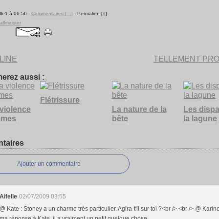
lle1 à 06:56 -
Commentaires [
…
]
- Permalien [
#
]
allmeister
LINE
TELLEMENT PR
erez aussi :
Flétrissure
 violence
La nature de la
Les disp
mmes
bête
la lagune
taires
Ajouter un commentaire
Aifelle
02/07/2009 03:55
@ Kate : Stoney a un charme très particulier. Agira-t'il sur toi ?<br /> <br /> @ Karine
ma réponse à Kate, il a vraiment un petit quelque chose ..