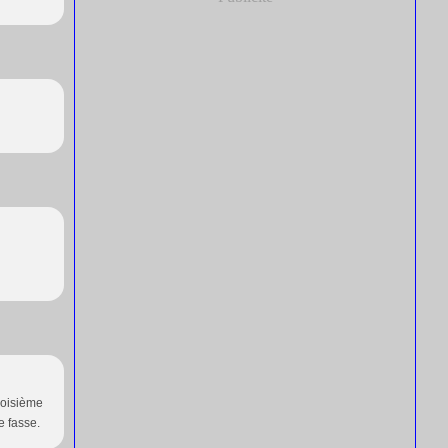
roisième
e fasse.