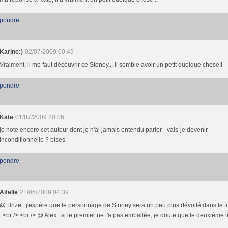
pondre
Karine:)
02/07/2009 00:49
Vraiment, il me faut découvrir ce Stoney... il semble avoir un petit quelque chose!!
pondre
Kate
01/07/2009 20:06
je note encore cet auteur dont je n'ai jamais entendu parler - vais-je devenir
inconditionnelle ? bises
pondre
Aifelle
21/06/2009 04:39
@ Brize : j'espère que le personnage de Stoney sera un peu plus dévoilé dans le t
..<br /> <br /> @ Alex : si le premier ne t'a pas emballée, je doute que le deuxième l