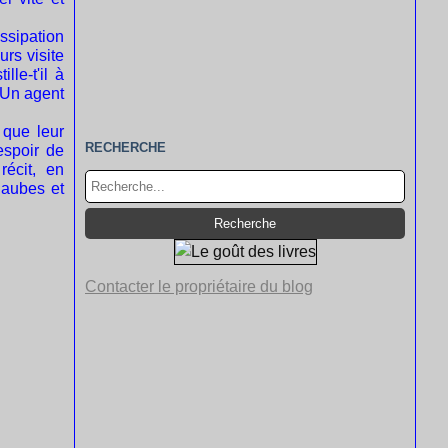
ssipation
urs visite
lle-t'il à
? Un agent
 que leur
RECHERCHE
espoir de
écit, en
 aubes et
Contacter le propriétaire du blog