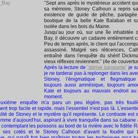
"Sept ans après le mystérieux accident qui
sa mémoire, Stoney Calhoun a repris sa
existence de guide de pêche, partagée 
boutique de la belle Kate Balaban et s
isolée dans les bois du Maine.
Jusqu'au jour où, sur une île inhabitée
Bay, il découvre un cadavre entièrement c
Peu de temps après, le client qui l'accomp
assassiné. Malgré ses réticences, Cal
entraîné dans l'enquête du shérif Dickm
vieux réflexes reviennent." (4e de couvertu
Après la lecture de
"dérive sanglante"
je s
je ne tarderai pas à replonger dans les av
Stoney, l'énigmatique et flegmatique
toujours aussi amnésique, toujours amo
Kate et toujours au mauvais endroit au
moment.
euxième enquête m'a paru un peu légère, pas très fouill
t trop facile et rapide, mais l'essentiel n'est pas là. L'essentie
ité de Stoney et le mystère qu'il représente. Le contraste est 
omme d'aujourd'hui, aspirant à vivre tranquille dans sa cabane 
 contemplant les poissons au bord de la rivière avec le fidèle 
à ses cotés et le Stoney Calhoun d'avant la foudre qui l
, qui paraît fort bien maîtriser toutes les techniques pour tue