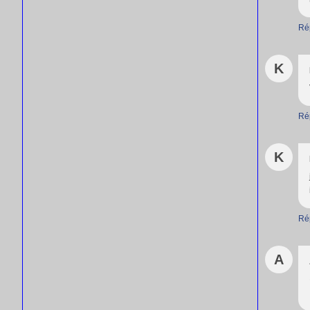
Ré
K
Ré
K
Ré
A