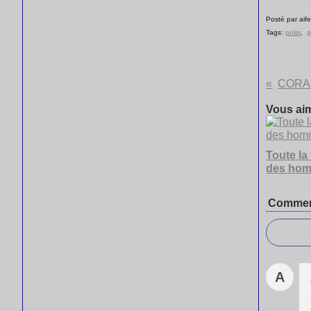
Posté par aife
Tags:
polar
,
g
CORA
Vous aim
Toute la
des ho
Commen
A