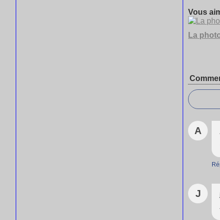
Vous aim
La photo
Commen
A
Ré
J