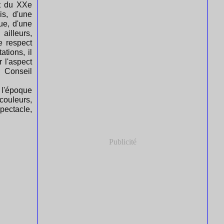
ut du XXe
is, d'une
eue, d'une
ailleurs,
e respect
tions, il
 l'aspect
u Conseil
 l'époque
couleurs,
spectacle,
Publicité