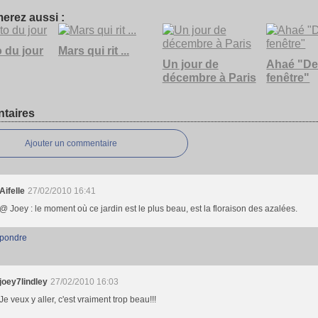
erez aussi :
 du jour
Mars qui rit ...
Un jour de
Ahaé "D
décembre à Paris
fenêtre"
taires
Ajouter un commentaire
Aifelle
27/02/2010 16:41
@ Joey : le moment où ce jardin est le plus beau, est la floraison des azalées.
pondre
joey7lindley
27/02/2010 16:03
Je veux y aller, c'est vraiment trop beau!!!