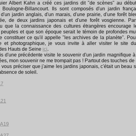
ier Albert Kahn a créé ces jardins dit "de scènes" au déb
à Boulogne-Billancourt. Ils sont composés d'un jardin frança
 d'un jardin anglais, d'un marais, d'une prairie, d'une forêt bl
rée, de deux jardins japonais et d'une forêt vosgienne. Par 
u que la connaissance des cultures étrangères encourage l
s peuples et que son époque serait le témoin de profondes muta
 constituer ce qu'il appelle "les archives de la planète". Pour
ue et photographique, je vous invite à aller visiter le site d
des Hauts de Seine
ici
.
is d'une précédente visite le souvenir d'un jardin magnifique à
ées, mon souvenir ne me trompait pas ! Partout des touches de 
e vous préciser que j'aime les jardins japonais, c'était un beau 
absence de soleil.