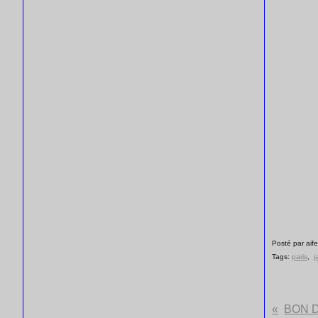
Posté par aife
Tags:
paris
,
j
BON 