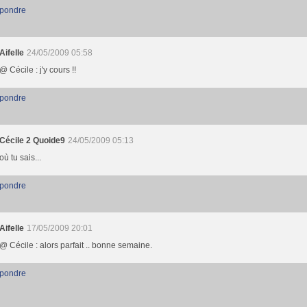
pondre
Aifelle
24/05/2009 05:58
@ Cécile : j'y cours !!
pondre
Cécile 2 Quoide9
24/05/2009 05:13
où tu sais...
pondre
Aifelle
17/05/2009 20:01
@ Cécile : alors parfait .. bonne semaine.
pondre