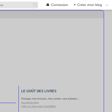
Connexion
+
Créer mon blog
LE GOÛT DES LIVRES
Partager mes lectures, mes sorties, mes balades ...
Accueil du blog
Créer un blog avec CanalBlog