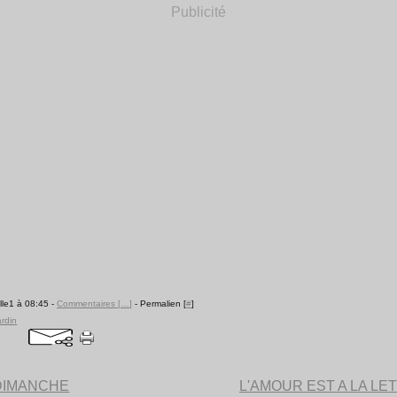
Publicité
lle1 à 08:45 -
Commentaires [
…
]
- Permalien [
#
]
ardin
DIMANCHE
L'AMOUR EST A LA LE