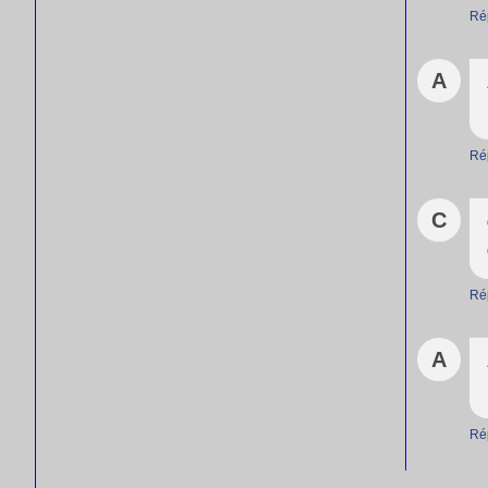
Ré
A
Ré
C
Ré
A
Ré