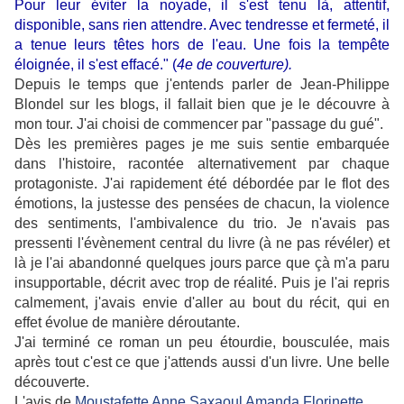
Pour leur éviter la noyade, il s'est tenu là, attentif,
disponible, sans rien attendre. Avec tendresse et fermeté, il
a tenue leurs têtes hors de l'eau. Une fois la tempête
éloignée, il s'est effacé." (
4e de couverture).
Depuis le temps que j'entends parler de Jean-Philippe
Blondel sur les blogs, il fallait bien que je le découvre à
mon tour. J'ai choisi de commencer par "passage du gué".
Dès les premières pages je me suis sentie embarquée
dans l'histoire, racontée alternativement par chaque
protagoniste. J'ai rapidement été débordée par le flot des
émotions, la justesse des pensées de chacun, la violence
des sentiments, l'ambivalence du trio. Je n'avais pas
pressenti l'évènement central du livre (à ne pas révéler) et
là je l'ai abandonné quelques jours parce que çà m'a paru
insupportable, décrit avec trop de réalité. Puis je l'ai repris
calmement, j'avais envie d'aller au bout du récit, qui en
effet évolue de manière déroutante.
J'ai terminé ce roman un peu étourdie, bousculée, mais
après tout c'est ce que j'attends aussi d'un livre. Une belle
découverte.
L'avis de
Moustafette
Anne
Saxaoul
Amanda
Florinette