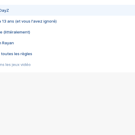
 DayZ
 a 13 ans (et vous l'avez ignoré)
e (littéralement)
im Rayan
 toutes les règles
s les jeux vidéo
us choquant de Rockstar ? - Le scandale BULLY
e plus moche de Steam
du RÊVE tourne au CAUCHEMAR
pendant 8 heures
it… à tort
umiliés par un jeu vidéo