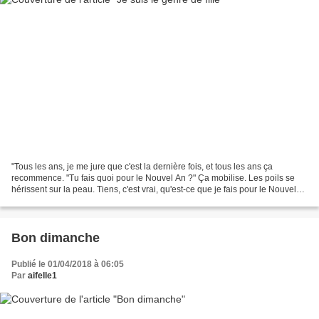
"Tous les ans, je me jure que c'est la dernière fois, et tous les ans ça
recommence. "Tu fais quoi pour le Nouvel An ?" Ça mobilise. Les poils se
hérissent sur la peau. Tiens, c'est vrai, qu'est-ce que je fais pour le Nouvel
An ? Et de là l'urgence d'être...
Bon dimanche
Publié le 01/04/2018 à 06:05
Par
aifelle1