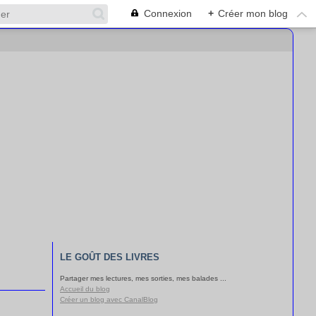
Connexion
+
Créer mon blog
LE GOÛT DES LIVRES
Partager mes lectures, mes sorties, mes balades ...
Accueil du blog
Créer un blog avec CanalBlog