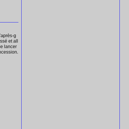
l'après-g
ssé et all
se lancer
ncession.