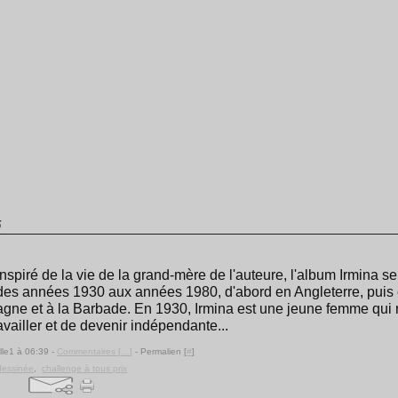
5
Inspiré de la vie de la grand-mère de l'auteure, l'album Irmina s
des années 1930 aux années 1980, d'abord en Angleterre, puis
agne et à la Barbade. En 1930, Irmina est une jeune femme qui r
availler et de devenir indépendante...
lle1 à 06:39 -
Commentaires [
…
]
- Permalien [
#
]
dessinée
,
challenge à tous prix