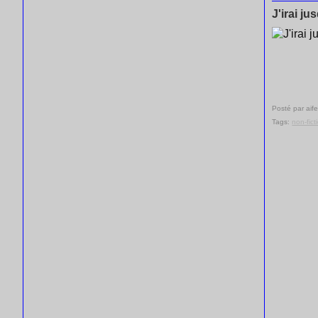
J'irai ju
Posté par aife
Tags:
non-fict