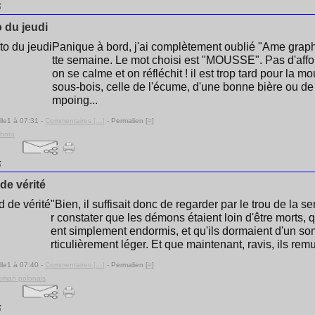
5
 du jeudi
Panique à bord, j'ai complètement oublié "Ame grap
tte semaine. Le mot choisi est "MOUSSE". Pas d'affo
on se calme et on réfléchit ! il est trop tard pour la 
sous-bois, celle de l'écume, d'une bonne bière ou d
mpoing...
lle1 à 07:31 -
Commentaires [
…
]
- Permalien [
#
]
photo
5
de vérité
"Bien, il suffisait donc de regarder par le trou de la s
r constater que les démons étaient loin d'être morts, qu
ent simplement endormis, et qu'ils dormaient d'un s
rticulièrement léger. Et que maintenant, ravis, ils remu
lle1 à 07:40 -
Commentaires [
…
]
- Permalien [
#
]
oman polonais
5