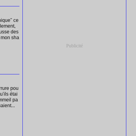
hique" ce
lement,
mousse des
e mon sha
Publicité
errure pou
'ils étai
ommeil pa
aient...