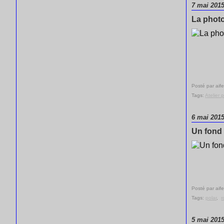
7 mai 201
La photo
Posté par aife
Tags:
Atelier 
6 mai 201
Un fond 
Posté par aife
Tags:
polar
,
r
5 mai 201