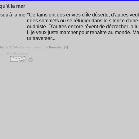
squ'à la mer
"Certains ont des envies d'île déserte, d'autres veu
r des sommets ou se réfugier dans le silence d'une 
oudhiste. D'autres encore rêvent de décrocher la lu
i, je veux juste marcher pour renaître au monde. M
ur traverser...
lle1 à 06:54 -
Commentaires [
…
]
- Permalien [
#
]
ion
,
récit de voyage