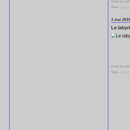
Posté par aife
Tags:
chanso
1 mai 201
Le labyr
Posté par aife
Tags:
cinéma