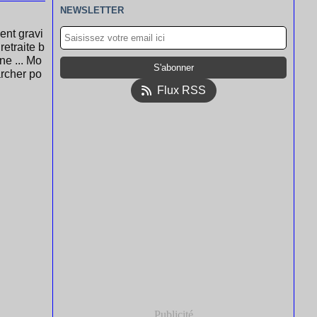
NEWSLETTER
lent gravi
retraite b
ne ... Mo
archer po
Flux RSS
Publicité