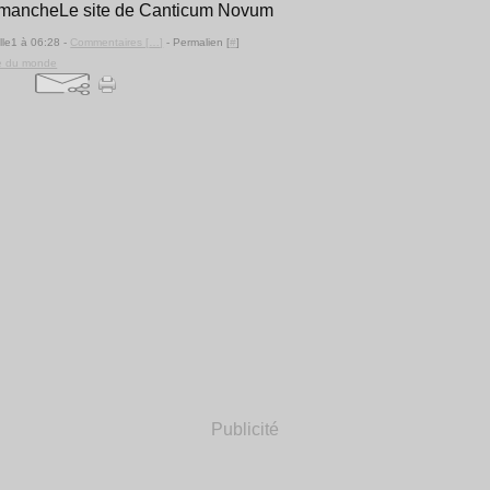
Le site de Canticum Novum
lle1 à 06:28 -
Commentaires [
…
]
- Permalien [
#
]
e du monde
Publicité