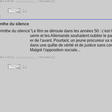
lle1 à 06:46 -
Commentaires [
…
]
- Permalien [
#
]
n
5
inthe du silence
"Le film se déroule dans les années 50 : c'est 
uerre et les Allemands souhaitent oublier le pa
er de l'avant. Pourtant, un jeune procureur va 
dans une quête de vérité et de justice sans co
Malgré l'opposition sociale...
lle1 à 19:13 -
Commentaires [
…
]
- Permalien [
#
]